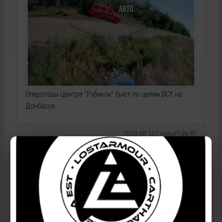
Операторы Центра "Рубикон" бьют по целям ВСУ на
Донбассе
2026-08-10 | makpif |
87