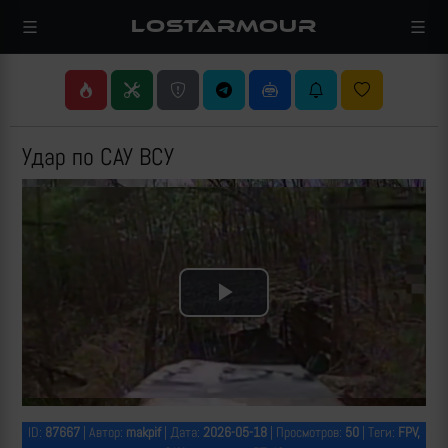
LOSTARMOUR
Удар по САУ ВСУ
Play
Video
ID:
87667
| Автор:
makpif
| Дата:
2026-05-18
| Просмотров:
50
| Теги:
FPV,