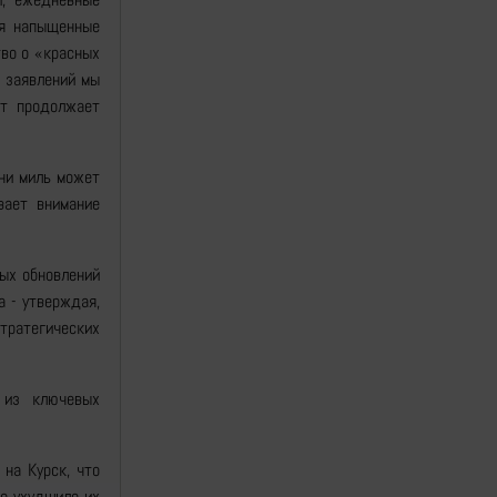
ся напыщенные
тво о «красных
х заявлений мы
нт продолжает
тни миль может
вает внимание
ых обновлений
а - утверждая,
тратегических
 из ключевых
на Курск, что
о ухудшило их