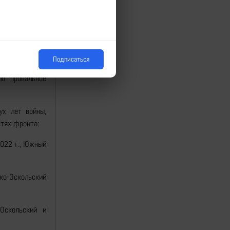
в), где Россия
им последовало
д за р. Оскол,
конечном итоге
 логистикой и
Подписаться
онбасса, где
ло провальное
ух лет войны,
стях фронта:
2022 г., Южный
цко-Оскольский
Оскольский и