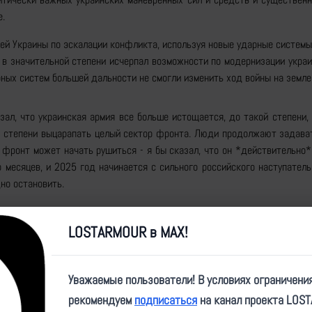
е.
й Украины по эскалации конфликта, используя новые ударные системы
в значительной степени исчерпал возможности по модернизации украи
ных систем большей дальности не смогли изменить ход войны на земле
зал, что украинская армия все больше истощается, до такой степени,
й степени выцарапать целый сектор фронта. Люди продолжают задават
 фронт может начать рушиться - я бы сказал, что он *действительно*
 месяцев, и 2025 год начинается с сильного российского наступатель
но остановить.
ронта на Южнодонецком направлении
LOSTARMOUR в MAX!
 глаза в событиях на фронте в 2024 году, так это заметное смещени
и ареной наиболее интенсивных боев в первые два года войны. В нек
каждый из ее фронтов активировался последовательно, один за другим.
Уважаемые пользователи! В условиях ограничени
рекомендуем
подписаться
на канал проекта LOS
йского наступления, достигшего успеха в виде захвата побережья Аз