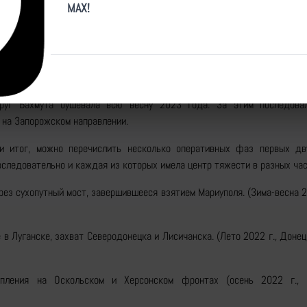
рыма, действие переместилось на северный фронт (ось Луганск-Харько
MAX!
ление, в ходе которого были взяты Северодонецк и Лисичанск. За эт
ступления осенью, с ударом из Харькова, который отбросил фронт наза
ной на Херсон, которая не смогла прорвать российскую оборону, но в 
ю российских войск в полном порядке через Днепр из-за проблем с
м фронтом. Затем фокус вновь сместился на ось Центрального Д
руг Бахмута бушевала всю весну 2023 года. За этим последова
 на Запорожском направлении.
и итог, можно перечислить несколько оперативных фаз первых дв
следовательно и каждая из которых имела центр тяжести в разных ча
рез сухопутный мост, завершившееся взятием Мариуполя. (Зима-весна 
 в Луганске, захват Северодонецка и Лисичанска. (Лето 2022 г., Доне
тупления на Оскольском и Херсонском фронтах (осень 2022 г., 