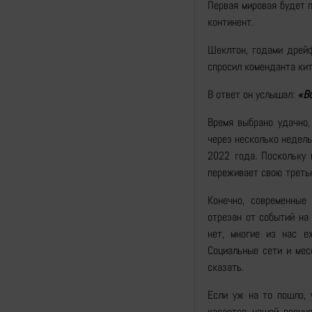
Первая мировая будет 
континент.
Шеклтон, годами дрейф
спросил коменданта ки
В ответ он услышал:
«Во
Время выбрано удачно,
через несколько недель
2022 года. Поскольку 
переживает свою третью
Конечно, современные
отрезан от событий на 
нет, многие из нас е
Социальные сети и мес
сказать.
Если уж на то пошло, 
касается нашей военн