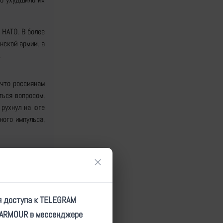
 НАТО. В более
нской армии, а
.
 что россиянам
ься вопросом,
 рухнул на юге
ного импульса,
×
е осей боевых
отором смысле,
я доступа к TELEGRAM
TARMOUR в мессенджере
овского моря и