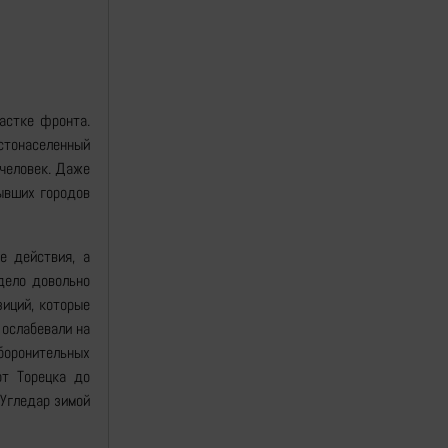
астке фронта.
стонаселенный
 человек. Даже
ывших городов
е действия, а
ядело довольно
зиций, которые
 ослабевали на
оронительных
от Торецка до
 Угледар зимой