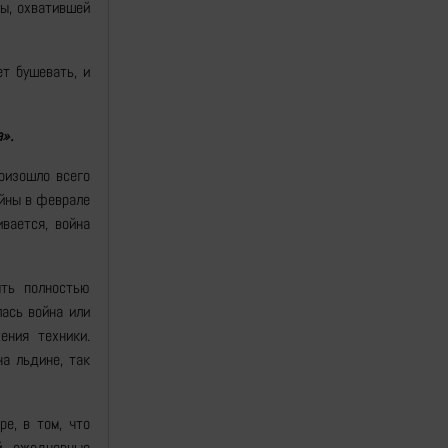
ны, охватившей
т бушевать, и
».
оизошло всего
ойны в феврале
вается, война
ыть полностью
лась война или
ения техники.
а льдине, так
е, в том, что
й, ежедневные