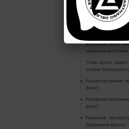
соединения Донецка и К
провела летнее наступ
два украинских контрна
и операцией, направлен
привела к отступлени
чрезмерно растянуты
масштабная битва вок
украинское наступление
Чтобы кратко подвест
которые происходили по
Русское наступление че
фронт)
Российское наступление
фронт)
Украинские контрнас
Днепровский фронты)