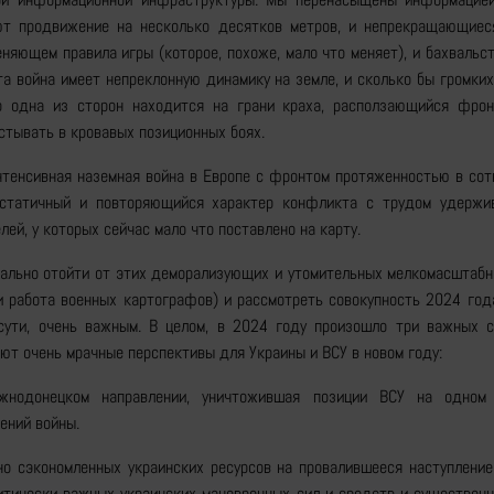
ют продвижение на несколько десятков метров, и непрекращающие
еняющем правила игры (которое, похоже, мало что меняет), и бахвальс
та война имеет непреклонную динамику на земле, и сколько бы громки
о одна из сторон находится на грани краха, расползающийся фро
стывать в кровавых позиционных боях.
интенсивная наземная война в Европе с фронтом протяженностью в со
 статичный и повторяющийся характер конфликта с трудом удержи
ей, у которых сейчас мало что поставлено на карту.
кально отойти от этих деморализующих и утомительных мелкомасштабн
и работа военных картографов) и рассмотреть совокупность 2024 год
сути, очень важным. В целом, в 2024 году произошло три важных с
ют очень мрачные перспективы для Украины и ВСУ в новом году:
нодонецком направлении, уничтожившая позиции ВСУ на одном
ений войны.
о сэкономленных украинских ресурсов на провалившееся наступление 
итически важных украинских маневренных сил и средств и существенн