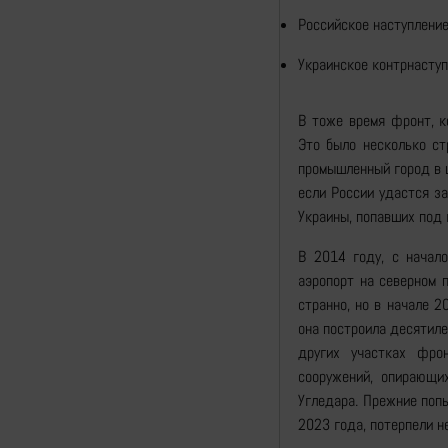
Российское наступление
Украинское контрнаступ
В тоже время фронт, к
Это было несколько с
промышленный город в ц
если России удастся з
Украины, попавших под 
В 2014 году, с начал
аэропорт на северном 
странно, но в начале 2
она построила десятиле
других участках фро
сооружений, опирающи
Угледара. Прежние попы
2023 года, потерпели н