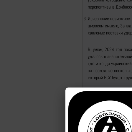
перспективы в Донбасс
Исчерпание возможносте
широком смысле, Запад 
хваленые поставки удар
В целом, 2024 год пока
удалось в значительно
где и когда украинский
за последние несколько
который ВСУ будет труд
Обрушение ф
Что сразу бросается в
действий, которые был
эта война видела, как 
После начального росси