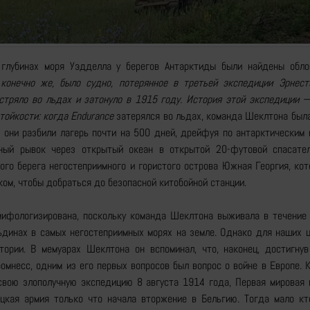
глубинах моря Уэдделла у берегов Антарктиды были найдены обло
 конечно же, было судно, потерянное в третьей экспедиции Эрнес
астряло во льдах и затонуло в 1915 году. История этой экспедиции 
тойкости: когда
Endurance
затерялся во льдах, команда Шеклтона был
 они разбили лагерь почти на 500 дней, дрейфуя по антарктическим 
ный рывок через открытый океан в открытой 20-футовой спасате
ого берега негостеприимного и гористого острова Южная Георгия, ко
ом, чтобы добраться до безопасной китобойной станции.
мифологизирована, поскольку команда Шеклтона выживала в течение 
динах в самых негостеприимных морях на земле. Однако для наших ц
тории. В мемуарах Шеклтона он вспоминал, что, наконец, достигнув
омнесс, одним из его первых вопросов был вопрос о войне в Европе.
свою злополучную экспедицию 8 августа 1914 года, Первая мировая 
цкая армия только что начала вторжение в Бельгию. Тогда мало кт