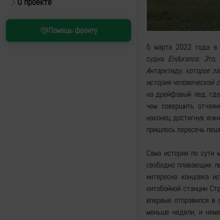
О проекте
Помощь фронту
5 марта 2022 года в 
судна
Endurance.
Это,
Антарктиду, которое з
история человеческой с
на дрейфовый лед, где
чем совершить отчаян
наконец достигнув южн
пришлось пересечь пешк
Сама история по сути 
свободно плавающих ль
интересна концовка ис
китобойной станции Стр
впервые отправился в 
меньше недели, и неме