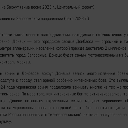
 на Бахмут (зима-весна 2023 г., Центральный фронт)
ление на Запорожском направлении (лето 2023 г.)
оторый видел меньше всего движения, находился в юго-восточном уч
транно. Донецк — это городское сердце Донбасса — огромный и гу
ентре агломерации, население которой прежде достигало 2 миллионов
ахватить город Запорожье, Донецк будет самым густонаселенным из б
контроль Москвы.
ом войны в Донбассе, вокруг Донецка велись многочисленные боевы
подступе к городу стал ареной особенно интенсивных боев. Это выгл
024 года украинская армия продолжала занимать многие из тех же по
тием ранее. По мере того, как интенсивные бои то активизировались, то
нта, Донецк оставался окруженным сетью мощных украинских об
хся на укрепленные зоны в городской застройке, простирающихся 
тки России разорвать это "железное кольцо", включая наступление на
еудачу.