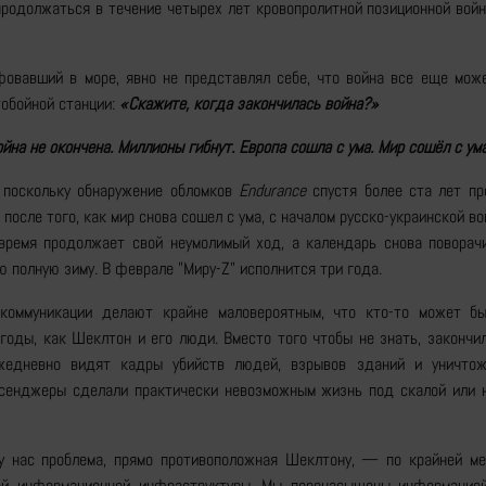
продолжаться в течение четырех лет кровопролитной позиционной вой
овавший в море, явно не представлял себе, что война все еще може
тобойной станции:
«Скажите, когда закончилась война?»
йна не окончена. Миллионы гибнут. Европа сошла с ума. Мир сошёл с ума
 поскольку обнаружение обломков
Endurance
спустя более ста лет пр
 после того, как мир снова сошел с ума, с началом русско-украинской в
время продолжает свой неумолимый ход, а календарь снова поворачи
 полную зиму. В феврале "Миру-Z" исполнится три года.
 коммуникации делают крайне маловероятным, что кто-то может б
годы, как Шеклтон и его люди. Вместо того чтобы не знать, закончи
жедневно видят кадры убийств людей, взрывов зданий и уничтож
сенджеры сделали практически невозможным жизнь под скалой или н
у нас проблема, прямо противоположная Шеклтону, — по крайней мер
ой информационной инфраструктуры. Мы перенасыщены информацие