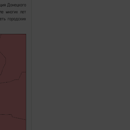
ация Донецкого
ле многих лет
сеть городских