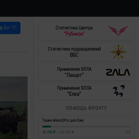
Бот ТГ
Статистика Центра
"Рубикон"
Статистика подразделений
ВБС
Применение БПЛА
"Ланцет"
Применение БПЛА
"Елка"
ПОМОЩЬ ФРОНТУ
Тушки Mavic3Pro для Ежа
42 700
₽
/
430 000
₽
10
%