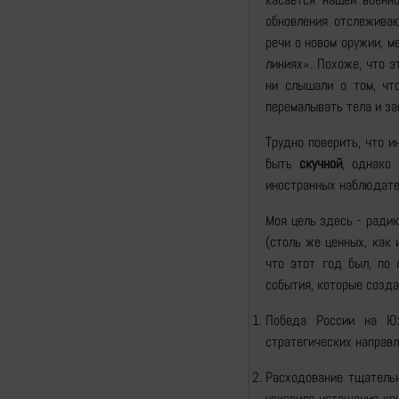
обновления отслежива
речи о новом оружии, м
линиях». Похоже, что э
ни слышали о том, чт
перемалывать тела и за
Трудно поверить, что 
быть
скучной
, однако
иностранных наблюдател
Моя цель здесь - ради
(столь же ценных, как 
что этот год был, по 
события, которые созда
Победа России на Юж
стратегических направл
Расходование тщательн
ускорило истощение кр