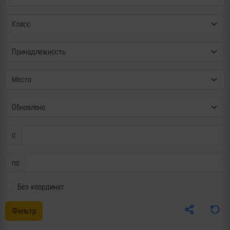
Место
с
по
Без координат
Фильтр