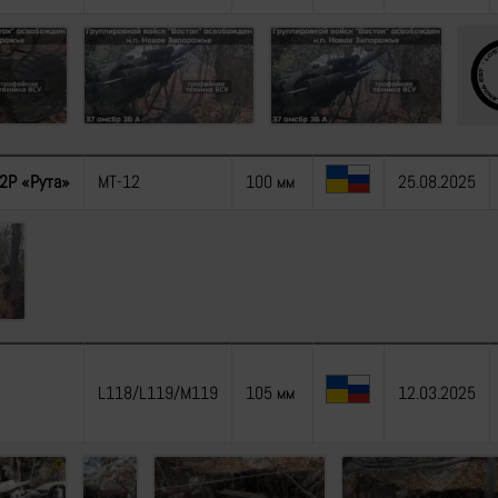
2Р «Рута»
МТ-12
100 мм
25.08.2025
L118/L119/M119
105 мм
12.03.2025