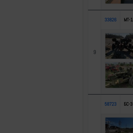
33826
МТ-1
9
58723
БС-3