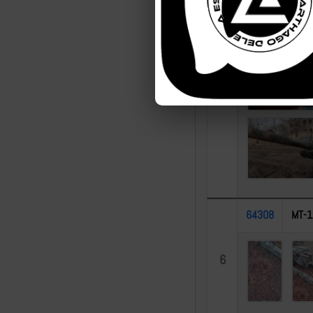
56415
M11
5
64308
МТ-1
6