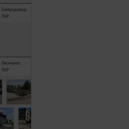
Северодонецк,
—
[1]
[2]
ЛНР
Лисичанск,
[1]
[2]
[3]
—
ЛНР
[4]
[5]