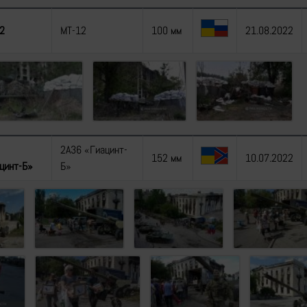
2
МТ-12
100 мм
21.08.2022
2А36 «Гиацинт-
152 мм
10.07.2022
цинт-Б»
Б»