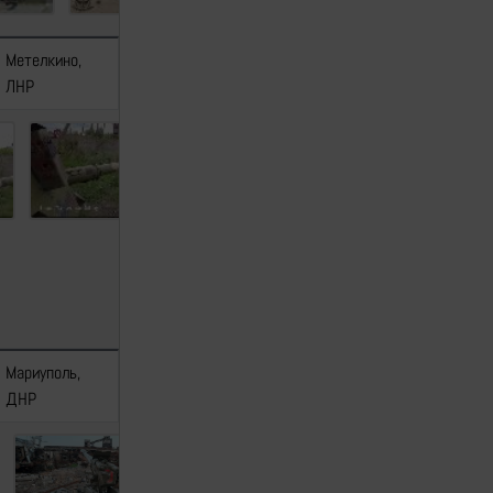
Метелкино,
На карте
[1]
[2]
[3]
ЛНР
Мариуполь,
На карте
[1]
[2]
[3]
ДНР