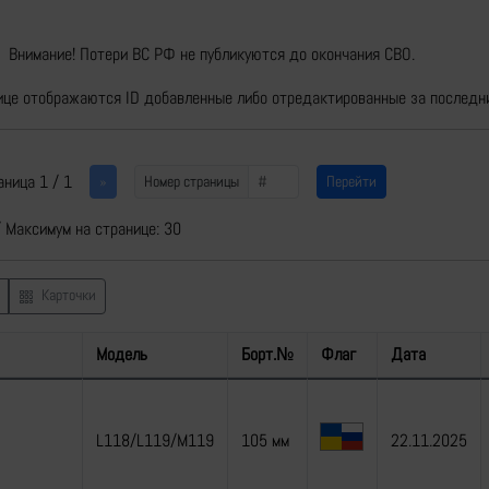
Внимание! Потери ВС РФ не публикуются до окончания СВО.
ице отображаются ID добавленные либо отредактированные за последн
Номер страницы
аница 1 / 1
»
Номер страницы
Перейти
/ Максимум на странице: 30
Карточки
Модель
Борт.№
Флаг
Дата
L118/L119/M119
105 мм
22.11.2025