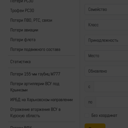
Потери РСЗО
Семейство
Трофеи РСЗО
Потери ПВО, РТС, связи
Потери авиации
Потери флота
Потери подвижного состава
Место
Статистика
Потери 155-мм гаубиц M777
Потери артиллерии ВСУ под
с
Крынками
ИРБД на Харьковском направлении
по
Отражение вторжения ВСУ в
Без координат
Курскую область
Потери ВФУ