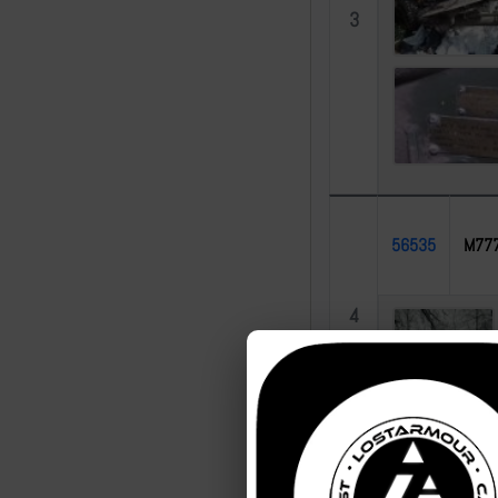
3
56535
M77
4