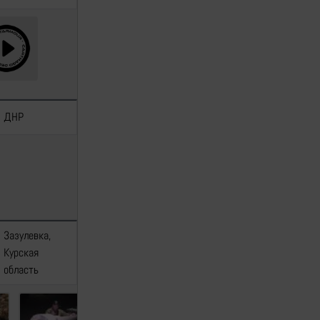
ДНР
—
—
Зазулевка,
[1]
[2]
[3]
Курская
—
[4]
область