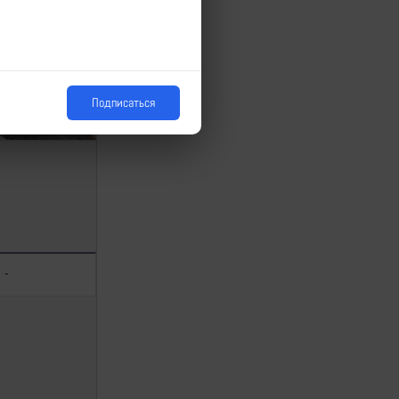
На карте
Курская
[4]
область
Подписаться
-
—
[1]