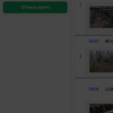
1
Помощь фронту
64307
МТ-1
2
56536
L119