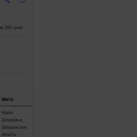
ие 365 дней
Место
Источники
Карта
Новое
Запорожье,
—
[1]
Запорожская
область