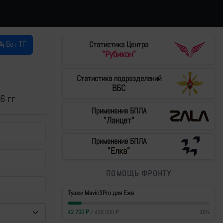
Бот ТГ
Статистика Центра
"Рубикон"
Статистика подразделений
ВБС
6 гг
Применение БПЛА
"Ланцет"
Применение БПЛА
"Елка"
ПОМОЩЬ ФРОНТУ
Тушки Mavic3Pro для Ежа
42 700
₽
/
430 000
₽
10
%