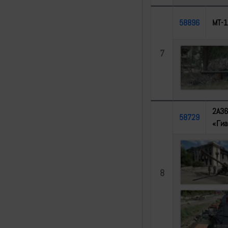
58896
МТ-1
7
2А36
58729
«Гиа
8