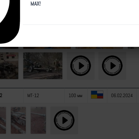
9
L118/L119/M119
105 мм
08.03.2025
MAX!
2
МТ-12
100 мм
06.02.2024