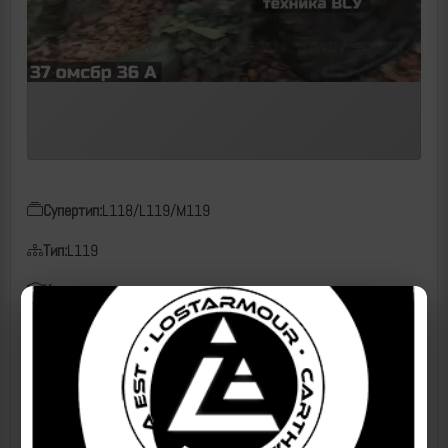
Супертип:
L118/L119/M119
Тип:
L119
Класс:
artc
б/н:
105 мм
Дата:
22.11.2025
Место:
Новое Запорожье, Запорожская область