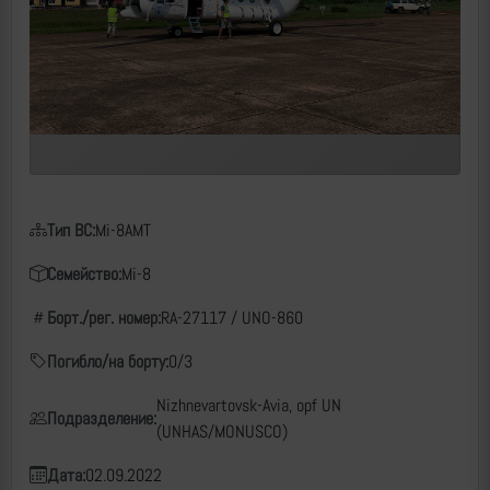
Тип ВС:
Mi-8AMT
Семейство:
Mi-8
Борт./рег. номер:
RA-27117 / UNO-860
Погибло/на борту:
0/3
Nizhnevartovsk-Avia, opf UN
Подразделение:
(UNHAS/MONUSCO)
Дата:
02.09.2022