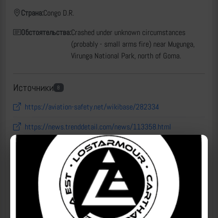
Страна:
Congo D.R.
Обстоятельства:
Crashed under unknown circumstances
(probably - small arms fire) near Mugunga,
Virunga National Park, north of Goma.
Источники
8
https://aviation-safety.net/wikibase/282334
https://news.trenddetail.com/news/113358.html
https://tass.ru/proisshestviya/15633823
https://ura.news/news/1052583958
https://www.rbc.ru/politics/02/09/2022/631213c59a7947cfb6cef6e0
https://sitv.ru/arhiv/news/v-kongo-razbilsya-mirotvorcheskij-bort-nizhnevartovskavia/