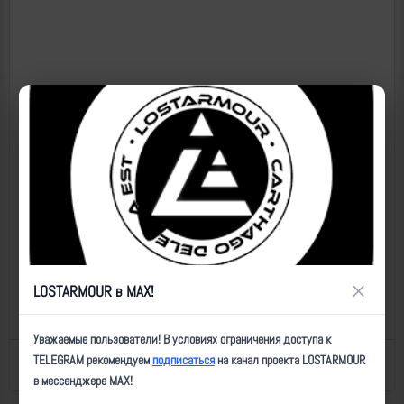
×
LOSTARMOUR в MAX!
Уважаемые пользователи! В условиях ограничения доступа к
TELEGRAM рекомендуем
подписаться
на канал проекта LOSTARMOUR
Назад к списку
Последнее обновление: 14.05.2026 21:31
в мессенджере MAX!