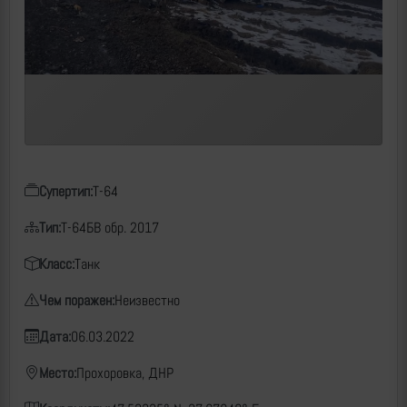
Супертип:
Т-64
Тип:
Т-64БВ обр. 2017
Класс:
Танк
Чем поражен:
Неизвестно
Дата:
06.03.2022
Место:
Прохоровка, ДНР