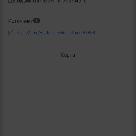
Координаты:
47.53335° N, 37.67949° E
Источники
1
https://t.me/warhistoryalconafter/181888
Карта