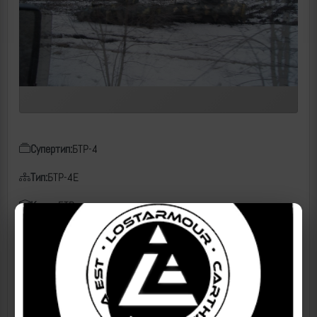
Супертип:
БТР-4
Тип:
БТР-4Е
Класс:
БТР
Дата:
03.03.2022
Место:
Харьковская область
Источники
2