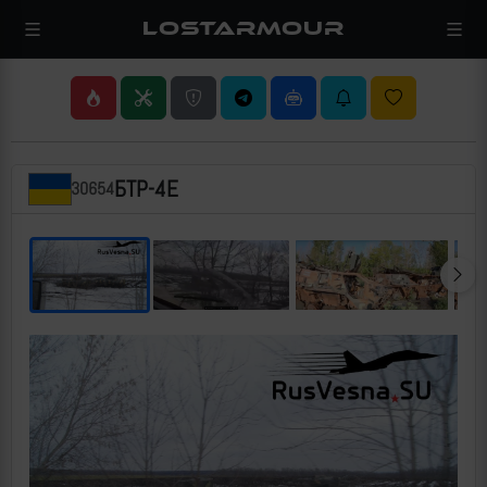
LOSTARMOUR
БТР-4Е
30654