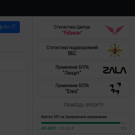
Бот ТГ
Статистика Центра
"Рубикон"
Статистика подразделений
ВБС
Применение БПЛА
"Ланцет"
Применение БПЛА
"Елка"
ПОМОЩЬ ФРОНТУ
Matrice 30T на Запорожское направление
461 400
₽
/
500 000
₽
92
%