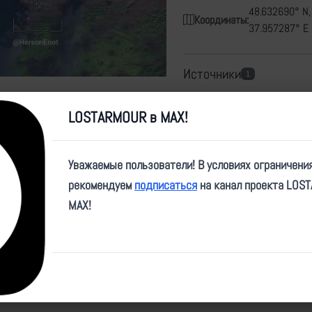
48.632690° N,
Координаты:
37.957287° E
Источники
1
https://t.me/HersonEnot
LOSTARMOUR в MAX!
Карта
Уважаемые пользователи! В условиях ограничени
рекомендуем
подписаться
на канал проекта LOS
MAX!