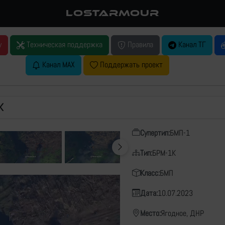
LOSTARMOUR
у
Техническая поддержка
Правила
Канал ТГ
Канал MAX
Поддержать проект
К
Супертип:
БМП-1
Тип:
БРМ-1К
Класс:
БМП
Дата:
10.07.2023
Место:
Ягодное, ДНР