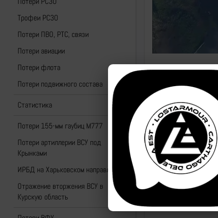
Потери РСЗО
Трофеи РСЗО
Потери ПВО, РТС, связи
Потери авиации
Потери флота
Потери подвижного состава
Статистика
Потери 155-мм гаубиц M777
Потери артиллерии ВСУ под
Крынками
ИРБД на Харьковском направлении
Отражение вторжения ВСУ в
Курскую область
Потери ВФУ