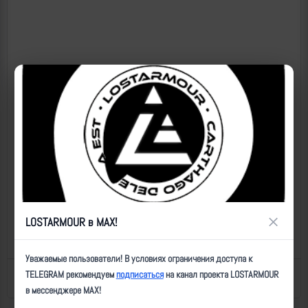
×
LOSTARMOUR в MAX!
Уважаемые пользователи! В условиях ограничения доступа к
TELEGRAM рекомендуем
подписаться
на канал проекта LOSTARMOUR
Назад к списку
Последнее обновление: 10.07.2026 15:57
в мессенджере MAX!