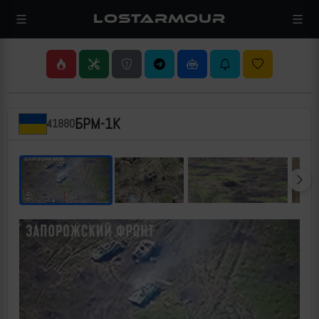
LOSTARMOUR
БРМ-1К
41880