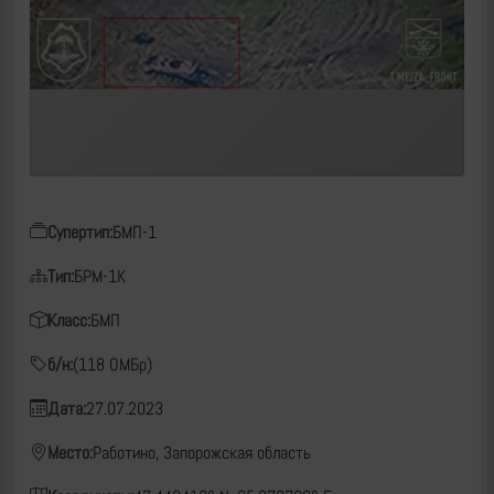
Супертип:
БМП-1
Тип:
БРМ-1К
Класс:
БМП
б/н:
(118 ОМБр)
Дата:
27.07.2023
Место:
Работино, Запорожская область