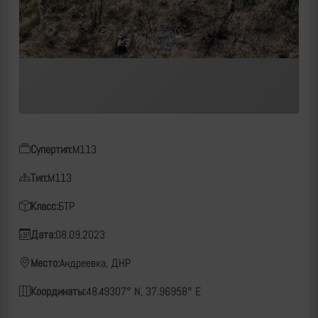
Супертип:
M113
Тип:
M113
Класс:
БТР
Дата:
08.09.2023
Место:
Андреевка, ДНР
Координаты:
48.49307° N, 37.96958° E