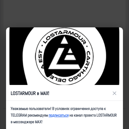
×
LOSTARMOUR в MAX!
Уважаемые пользователи! В условиях ограничения доступа к
TELEGRAM рекомендуем
подписаться
на канал проекта LOSTARMOUR
Назад к списку
Последнее обновление: 21.12.2024 14:12
в мессенджере MAX!