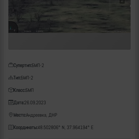
Супертип:
БМП-2
Тип:
БМП-2
Класс:
БМП
Дата:
26.09.2023
Место:
Андреевка, ДНР
Координаты:
48.502806° N, 37.964194° E