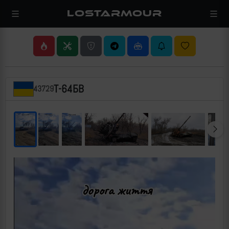
LOSTARMOUR
Т-64БВ
43729