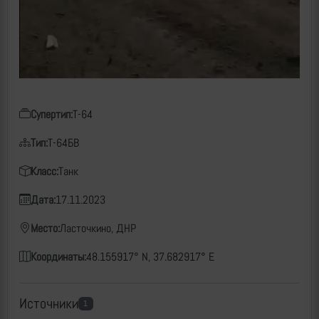
Супертип:
Т-64
Тип:
Т-64БВ
Класс:
Танк
Дата:
17.11.2023
Место:
Ласточкино, ДНР
Координаты:
48.155917° N, 37.682917° E
Источники
1