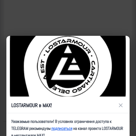
×
LOSTARMOUR в MAX!
Уважаемые пользователи! В условиях ограничения доступа к
TELEGRAM рекомендуем
подписаться
на канал проекта LOSTARMOUR
Назад к списку
Последнее обновление: 06.07.2026 23:08
в мессенджере MAX!