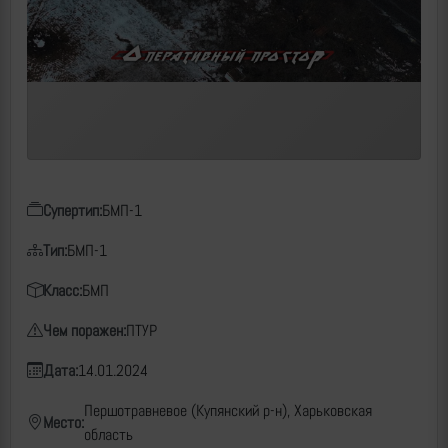
Супертип:
БМП-1
Тип:
БМП-1
Класс:
БМП
Чем поражен:
ПТУР
Дата:
14.01.2024
Першотравневое (Купянский р-н), Харьковская
Место:
область