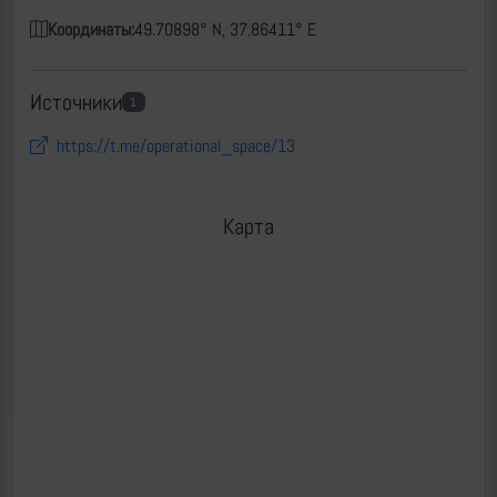
Координаты:
49.70898° N, 37.86411° E
Источники
1
https://t.me/operational_space/13
Карта