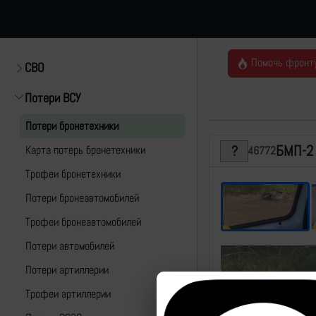
Помочь фронт
СВО
Потери ВСУ
Потери бронетехники
БМП-2
Карта потерь бронетехники
46772
Трофеи бронетехники
Потери бронеавтомобилей
Трофеи бронеавтомобилей
Потери автомобилей
Потери артиллерии
Трофеи артиллерии