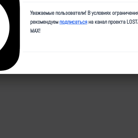
Источники
Уважаемые пользователи! В условиях ограничени
1
рекомендуем
подписаться
на канал проекта LOS
MAX!
Последнее обновление: 20.