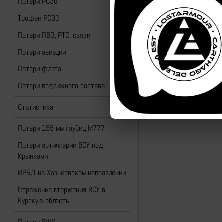
Потери РСЗО
Трофеи РСЗО
Потери ПВО, РТС, связи
Потери авиации
Потери флота
Потери подвижного состава
Назад к списку
Статистика
Потери 155-мм гаубиц M777
Потери артиллерии ВСУ под
Крынками
ИРБД на Харьковском направлении
Отражение вторжения ВСУ в
Курскую область
Потери ВФУ