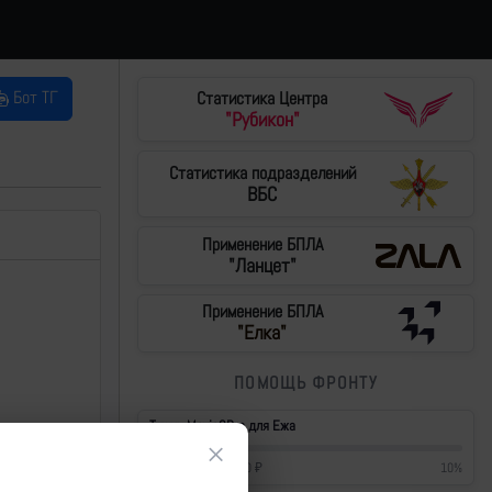
Бот ТГ
Статистика Центра
"Рубикон"
Статистика подразделений
ВБС
Применение БПЛА
"Ланцет"
Применение БПЛА
"Елка"
ПОМОЩЬ ФРОНТУ
Тушки Mavic3Pro для Ежа
×
42 700
₽
/
430 000
₽
10
%