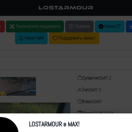
LOSTARMOUR
у
Техническая поддержка
Правила
Канал ТГ
Канал MAX
Поддержать проект
Супертип:
БМП-2
Тип:
БМП-2
Класс:
БМП
Дата:
03.06.2024
LOSTARMOUR в MAX!
Место:
-