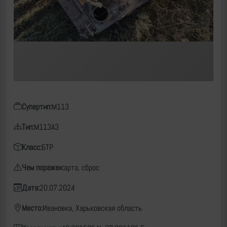
Супертип:
M113
Тип:
M113A3
Класс:
БТР
Чем поражен:
арта, сброс
Дата:
20.07.2024
Место:
Ивановка, Харьковская область