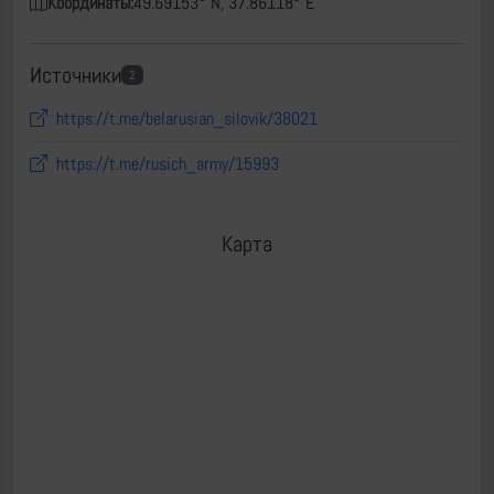
Координаты:
49.69153° N, 37.86118° E
Источники
2
https://t.me/belarusian_silovik/38021
https://t.me/rusich_army/15993
Карта