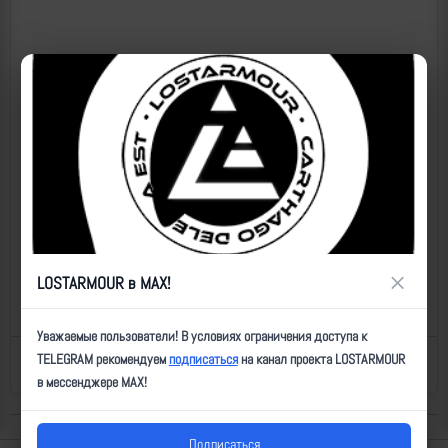
×
LOSTARMOUR в MAX!
Уважаемые пользователи! В условиях ограничения доступа к
TELEGRAM рекомендуем
подписаться
на канал проекта LOSTARMOUR
Назад к списку
Последнее обновление: 23.07.2024 20:22
в мессенджере MAX!
Подписаться