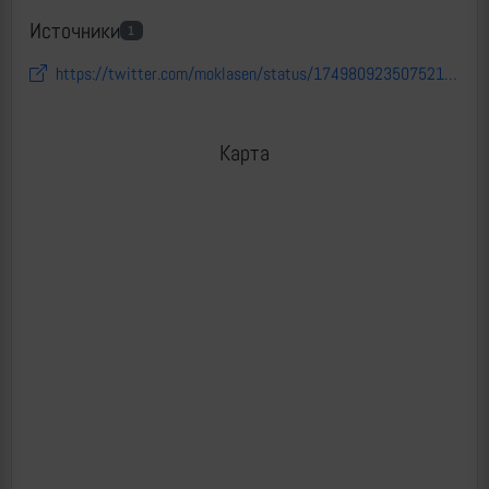
Источники
1
https://twitter.com/moklasen/status/1749809235075219753
Карта