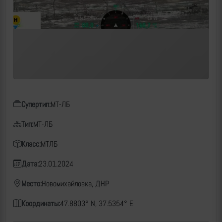
Супертип:
МТ-ЛБ
Тип:
МТ-ЛБ
Класс:
МТЛБ
Дата:
23.01.2024
Место:
Новомихайловка, ДНР
Координаты:
47.8803° N, 37.5354° E