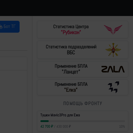
Бот ТГ
Статистика Центра
"Рубикон"
Статистика подразделений
ВБС
Применение БПЛА
"Ланцет"
Применение БПЛА
"Елка"
ПОМОЩЬ ФРОНТУ
Тушки Mavic3Pro для Ежа
42 700
₽
/
430 000
₽
10
%