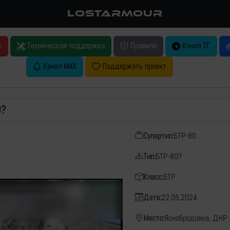
LOSTARMOUR
у
Техническая поддержка
Правила
Канал ТГ
Канал MAX
Поддержать проект
0?
Супертип:
БТР-80
Тип:
БТР-80?
Класс:
БТР
Дата:
22.05.2024
Место:
Яснобродовка, ДНР