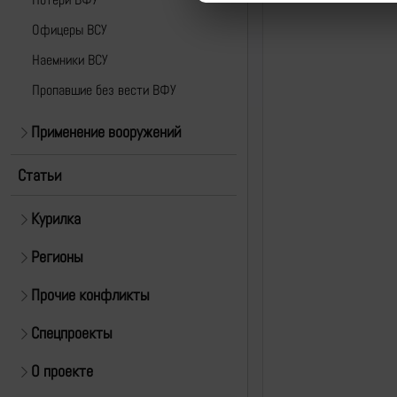
Офицеры ВСУ
Наемники ВСУ
Пропавшие без вести ВФУ
Применение вооружений
Статьи
Курилка
Регионы
Прочие конфликты
Спецпроекты
О проекте