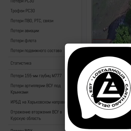
Потери РСЗО
Трофеи РСЗО
Потери ПВО, РТС, связи
Потери авиации
Потери флота
Потери подвижного состава
Статистика
Потери 155-мм гаубиц M777
Потери артиллерии ВСУ под
Крынками
ИРБД на Харьковском направлении
Отражение вторжения ВСУ в
Курскую область
Потери ВФУ