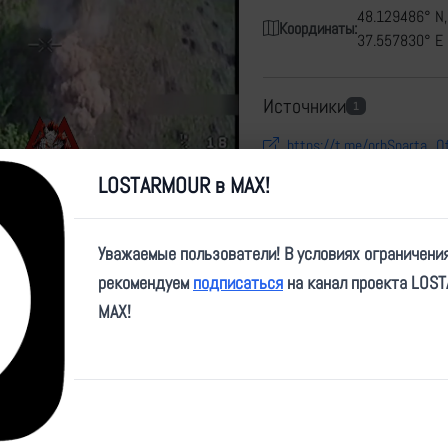
48.129486° N,
Координаты:
37.557830° E
Источники
1
https://t.me/orbSparta_Of
LOSTARMOUR в MAX!
Карта
Уважаемые пользователи! В условиях ограничени
рекомендуем
подписаться
на канал проекта LOS
MAX!