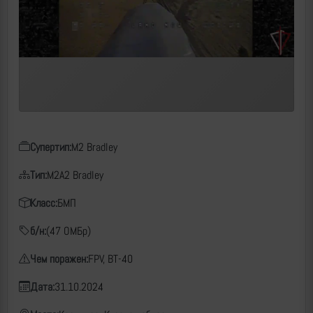
Супертип:
M2 Bradley
Тип:
M2A2 Bradley
Класс:
БМП
б/н:
(47 ОМБр)
Чем поражен:
FPV, ВТ-40
Дата:
31.10.2024