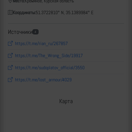
Место:
Кремяное, Курская область
Координаты:
51.3722810° N, 35.1389984° E
Источники
4
https://t.me/rian_ru/267857
https://t.me/The_Wrong_Side/19917
https://t.me/sudoplatov_official/3550
https://t.me/lost_armour/4029
Карта