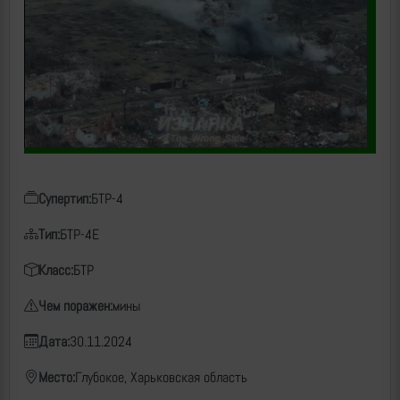
Супертип:
БТР-4
Тип:
БТР-4Е
Класс:
БТР
Чем поражен:
мины
Дата:
30.11.2024
Место:
Глубокое, Харьковская область