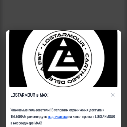
×
LOSTARMOUR в MAX!
Уважаемые пользователи! В условиях ограничения доступа к
TELEGRAM рекомендуем
подписаться
на канал проекта LOSTARMOUR
Назад к списку
Последнее обновление: 18.01.2025 12:47
в мессенджере MAX!