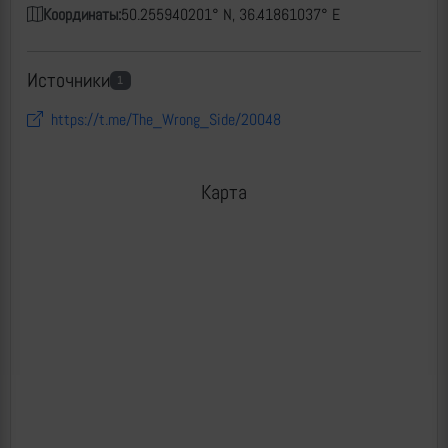
Координаты:
50.255940201° N, 36.41861037° E
Источники
1
https://t.me/The_Wrong_Side/20048
Карта