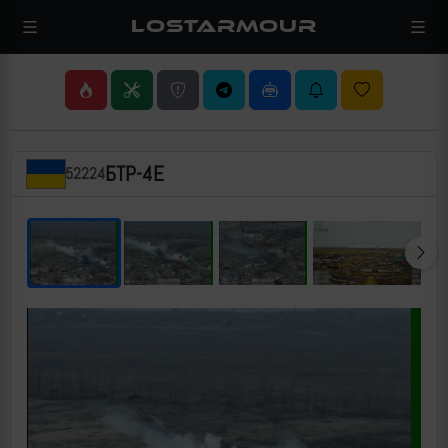
LOSTARMOUR
БТР-4Е
52224