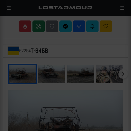
LOSTARMOUR
Т-64БВ
52294