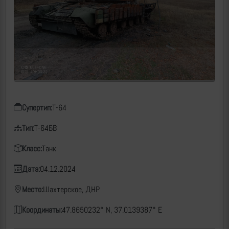
Супертип:
Т-64
Тип:
Т-64БВ
Класс:
Танк
Дата:
04.12.2024
Место:
Шахтерское, ДНР
Координаты:
47.8650232° N, 37.0139387° E