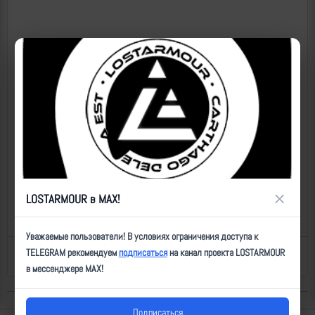
×
LOSTARMOUR в MAX!
Уважаемые пользователи! В условиях ограничения доступа к
TELEGRAM рекомендуем
подписаться
на канал проекта LOSTARMOUR
Назад к списку
Последнее обновление: 05.10.2025 10:33
в мессенджере MAX!
Подписаться