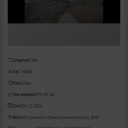
Супертип:
Т-64
Тип:
Т-64БВ
Класс:
Танк
Чем поражен:
FPV, ВТ-40
Дата:
04.12.2024
Место:
Островского (Константинопольское), ДНР