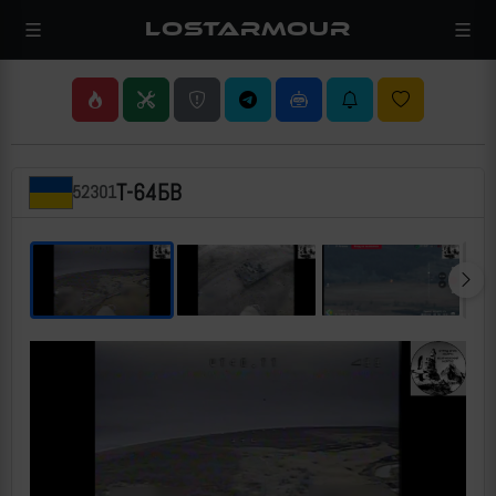
LOSTARMOUR
Т-64БВ
52301