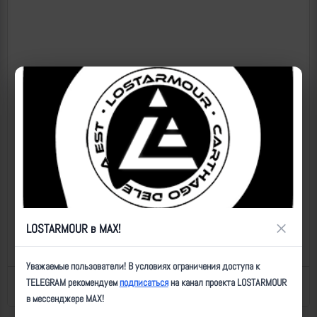
×
LOSTARMOUR в MAX!
Уважаемые пользователи! В условиях ограничения доступа к
TELEGRAM рекомендуем
подписаться
на канал проекта LOSTARMOUR
Назад к списку
Последнее обновление: 04.12.2024 16:21
в мессенджере MAX!