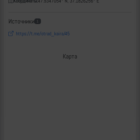
Координаты:
47.9347054° N, 37.1826256° E
Источники
1
https://t.me/otrad_kaira/45
Карта