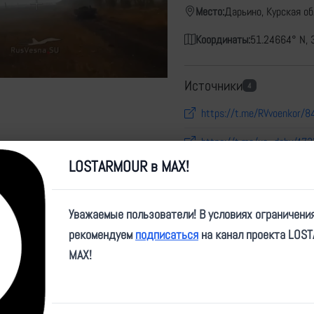
Место:
Дарьино, Курская о
Координаты:
51.24664° N, 
Источники
4
https://t.me/RVvoenkor/8
https://t.me/ua_dshv/473
LOSTARMOUR в MAX!
https://t.me/sudoplatov_o
https://t.me/vdvpskov/69
Уважаемые пользователи! В условиях ограничени
рекомендуем
подписаться
на канал проекта LOS
Карта
MAX!