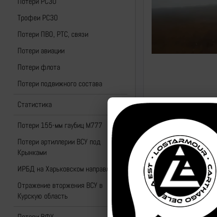
Потери РСЗО
Трофеи РСЗО
Потери ПВО, РТС, связи
Потери авиации
Потери флота
Потери подвижного состава
Статистика
Потери 155-мм гаубиц M777
Потери артиллерии ВСУ под
Крынками
ИРБД на Харьковском направлении
Отражение вторжения ВСУ в
Курскую область
Потери ВФУ