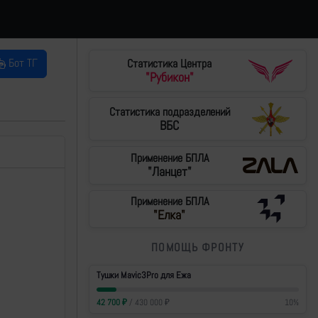
Бот ТГ
Статистика Центра
"Рубикон"
Статистика подразделений
ВБС
Применение БПЛА
"Ланцет"
Применение БПЛА
"Елка"
ПОМОЩЬ ФРОНТУ
Тушки Mavic3Pro для Ежа
42 700
₽
/
430 000
₽
10
%