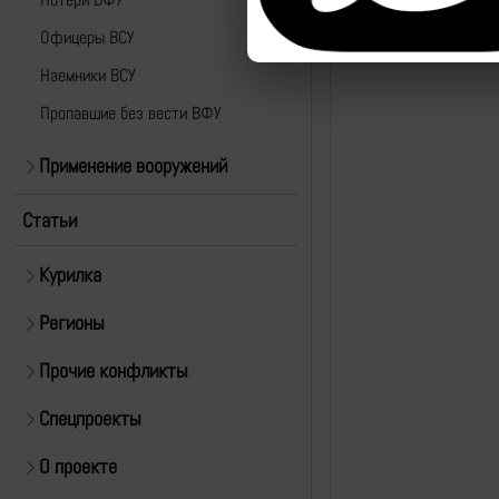
Офицеры ВСУ
Наемники ВСУ
Пропавшие без вести ВФУ
Применение вооружений
Статьи
Курилка
Регионы
Прочие конфликты
Спецпроекты
О проекте