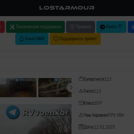
LOSTARMOUR
у
Техническая поддержка
Правила
Канал ТГ
Канал MAX
Поддержать проект
Супертип:
M113
Тип:
M113
Класс:
БТР
Чем поражен:
FPV, КВН
Дата:
12.01.2025