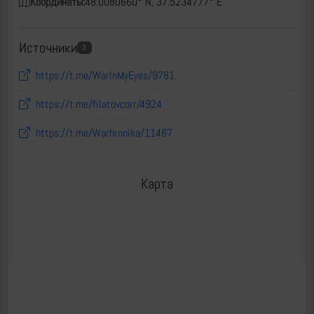
Координаты:
48.0080660° N, 37.5234777° E
Источники
3
https://t.me/WarInMyEyes/9781
https://t.me/filatovcorr/4924
https://t.me/Warhronika/11467
Карта