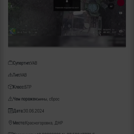
Супертип:
VAB
Тип:
VAB
Класс:
БТР
Чем поражен:
мины, сброс
Дата:
30.06.2024
Место:
Красногоровка, ДНР