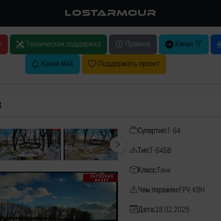
LOSTARMOUR
у
Техническая поддержка
Правила
Канал ТГ
Канал MAX
Поддержать проект
В
Супертип:
Т-64
Тип:
Т-64БВ
Класс:
Танк
Чем поражен:
FPV, КВН
Дата:
18.02.2025