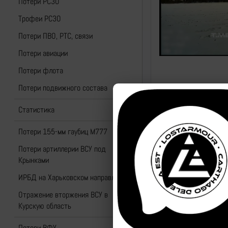
Потери РСЗО
Трофеи РСЗО
Потери ПВО, РТС, связи
Потери авиации
Потери флота
Потери подвижного состава
Статистика
Потери 155-мм гаубиц M777
Потери артиллерии ВСУ под
Крынками
ИРБД на Харьковском направлении
Отражение вторжения ВСУ в
Курскую область
Потери ВФУ