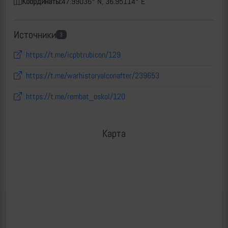
Координаты:
47.99036° N, 36.95114° E
Источники
3
https://t.me/icpbtrubicon/129
https://t.me/warhistoryalconafter/239653
https://t.me/rembat_oskol/120
Карта