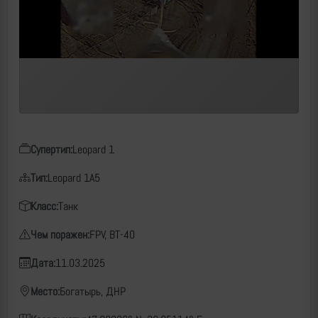
Супертип:
Leopard 1
Тип:
Leopard 1A5
Класс:
Танк
Чем поражен:
FPV, ВТ-40
Дата:
11.03.2025
Место:
Богатырь, ДНР