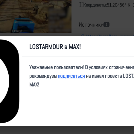
Координаты:
51.20456° N, 
Источники
1
https://t.me/lost_armour
LOSTARMOUR в MAX!
Карта
Уважаемые пользователи! В условиях ограничени
рекомендуем
подписаться
на канал проекта LOS
MAX!