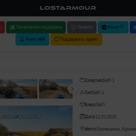
LOSTARMOUR
у
Техническая поддержка
Правила
Канал ТГ
Канал MAX
Поддержать проект
Супертип:
БМП-1
Тип:
БМП-1
Класс:
БМП
Дата:
12.03.2025
Место:
Заолешенка, Курска