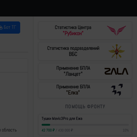
Бот ТГ
Статистика Центра
"Рубикон"
Статистика подразделений
ВБС
Применение БПЛА
"Ланцет"
Применение БПЛА
"Елка"
ПОМОЩЬ ФРОНТУ
Тушки Mavic3Pro для Ежа
я область
42 700
₽
/
430 000
₽
10
%