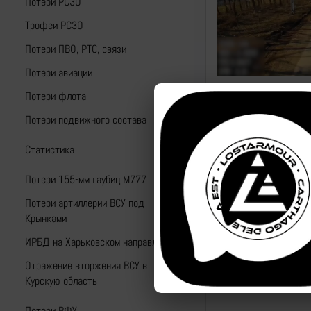
Потери РСЗО
Трофеи РСЗО
Потери ПВО, РТС, связи
Потери авиации
Потери флота
Потери подвижного состава
Статистика
Потери 155-мм гаубиц M777
Потери артиллерии ВСУ под
Крынками
ИРБД на Харьковском направлении
Отражение вторжения ВСУ в
Курскую область
Потери ВФУ