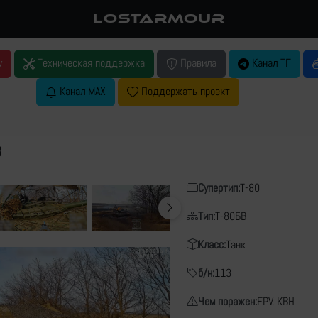
LOSTARMOUR
у
Техническая поддержка
Правила
Канал ТГ
Канал MAX
Поддержать проект
В
Супертип:
Т-80
Тип:
Т-80БВ
Класс:
Танк
б/н:
113
Чем поражен:
FPV, КВН