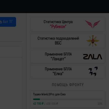
Бот ТГ
Статистика Центра
"Рубикон"
Статистика подразделений
ВБС
Применение БПЛА
"Ланцет"
Применение БПЛА
"Елка"
ПОМОЩЬ ФРОНТУ
Тушки Mavic3Pro для Ежа
42 700
₽
/
430 000
₽
10
%