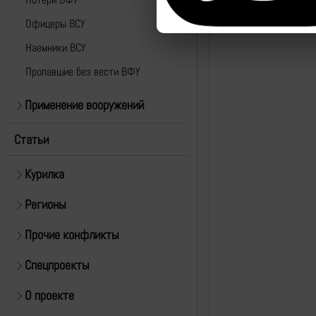
Офицеры ВСУ
Наемники ВСУ
Пропавшие без вести ВФУ
Применение вооружений
Статьи
Курилка
Регионы
Прочие конфликты
Спецпроекты
О проекте