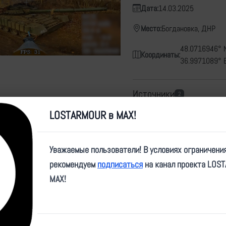
Дата:
14.03.2025
Место:
Богдановка, ДНР
48.0716946° N
Координаты:
36.9971089° 
Источники
2
LOSTARMOUR в MAX!
https://t.me/btr80/26031
https://t.me/sashakots/
Уважаемые пользователи! В условиях ограничени
рекомендуем
подписаться
на канал проекта LOS
Карта
MAX!