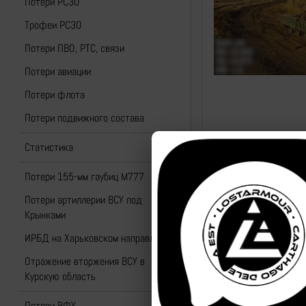
Потери РСЗО
Трофеи РСЗО
Потери ПВО, РТС, связи
Потери авиации
Потери флота
Потери подвижного состава
Статистика
Потери 155-мм гаубиц M777
Потери артиллерии ВСУ под
Крынками
ИРБД на Харьковском направлении
Отражение вторжения ВСУ в
Курскую область
Потери ВФУ