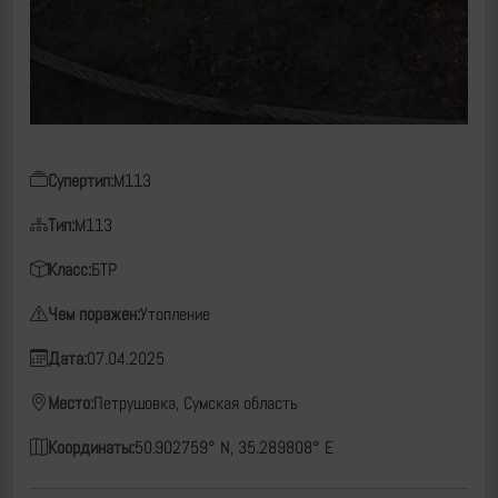
Супертип:
M113
Тип:
M113
Класс:
БТР
Чем поражен:
Утопление
Дата:
07.04.2025
Место:
Петрушовка, Сумская область
Координаты:
50.902759° N, 35.289808° E