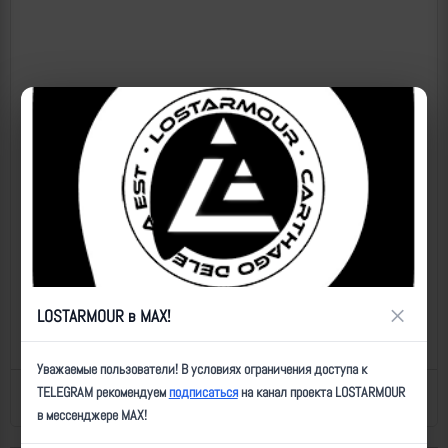
×
LOSTARMOUR в MAX!
Уважаемые пользователи! В условиях ограничения доступа к
TELEGRAM рекомендуем
подписаться
на канал проекта LOSTARMOUR
Назад к списку
Последнее обновление: 07.05.2025 19:25
в мессенджере MAX!