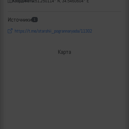
Координаты:
51.250114° N, 34.5460604° E
Источники
1
https://t.me/starshii_pogrannaryada/11302
Карта