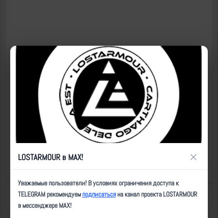
×
LOSTARMOUR в MAX!
Уважаемые пользователи! В условиях ограничения доступа к
TELEGRAM рекомендуем
подписаться
на канал проекта LOSTARMOUR
Назад к списку
Последнее обновление: 10.11.2025 16:10
в мессенджере MAX!