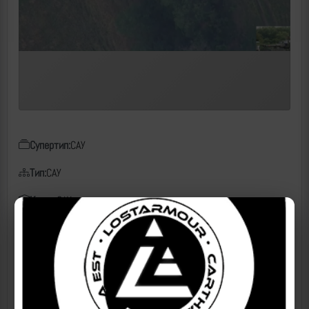
Супертип:
САУ
Тип:
САУ
Класс:
САУ
Чем поражен:
барраж
Дата:
22.06.2025
Место:
ДНР