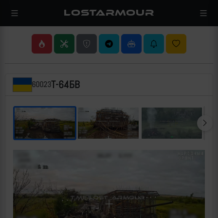
LOSTARMOUR
Т-64БВ
60023