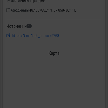
Место:
Белая Гора, ДНР
Координаты:
48.4857851° N, 37.8584624° E
Источники
1
https://t.me/lost_armour/5768
Карта