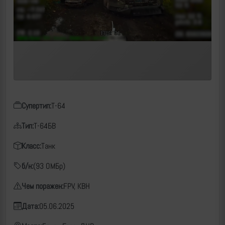
Супертип:
Т-64
Тип:
Т-64БВ
Класс:
Танк
б/н:
(93 ОМБр)
Чем поражен:
FPV, КВН
Дата:
05.06.2025