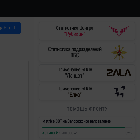
Бот ТГ
Статистика Центра
"Рубикон"
Статистика подразделений
ВБС
Применение БПЛА
"Ланцет"
Применение БПЛА
"Елка"
ПОМОЩЬ ФРОНТУ
Matrice 30T на Запорожское направление
461 400
₽
/
500 000
₽
92
%