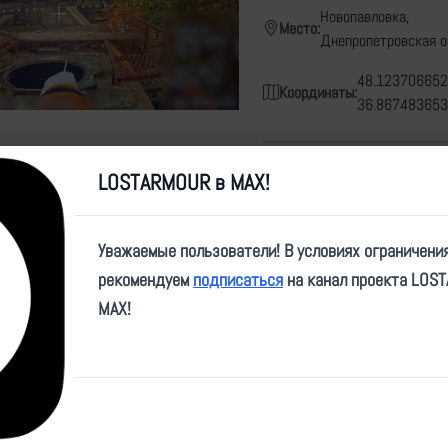
Новопавловка,
Место:
Днепропетровская о
48.123706652
Координаты:
36.867483653
Источники
1
LOSTARMOUR в MAX!
1 запись из непубличных источни
Карта
Уважаемые пользователи! В условиях ограничени
рекомендуем
подписаться
на канал проекта LOS
MAX!