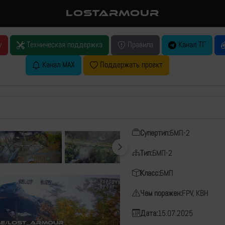
LOSTARMOUR
у
Техническая поддержка
Правила
Канал ТГ
Канал MAX
Поддержать проект
Супертип:
БМП-2
Тип:
БМП-2
Класс:
БМП
Чем поражен:
FPV, КВН
Дата:
15.07.2025