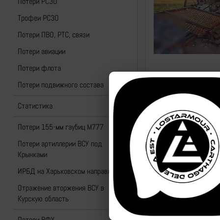
Потери РСЗО
Трофеи РСЗО
Потери ПВО, РТС, связи
Потери авиации
Потери флота
Потери подвижного состава
Статистика
Потери 155-мм гаубиц M777
Потери артиллерии ВСУ под
Крынками
ИРБД на Харьковском направлении
Отражение вторжения ВСУ в
Курскую область
Потери ВФУ