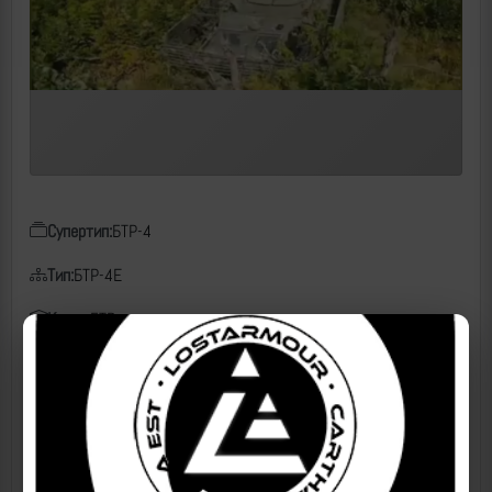
Супертип:
БТР-4
Тип:
БТР-4Е
Класс:
БТР
Чем поражен:
FPV, КВН
Дата:
08.10.2025
Место:
ДНР