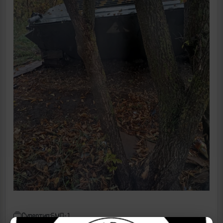
Супертип:
БМП-1