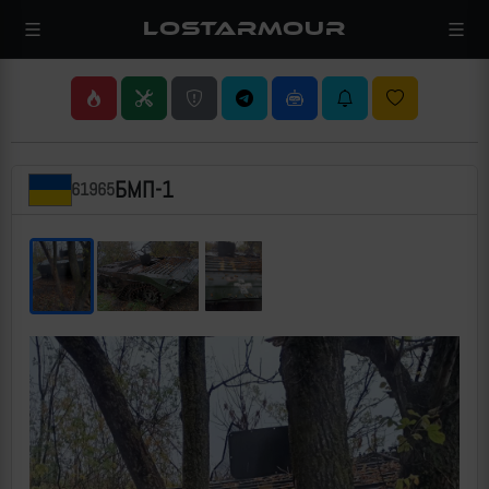
LOSTARMOUR
БМП-1
61965