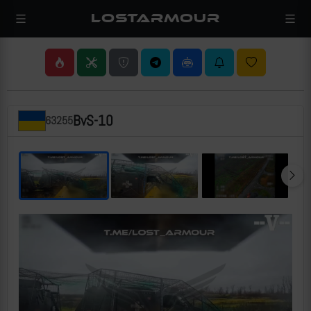
LOSTARMOUR
BvS-10
63255