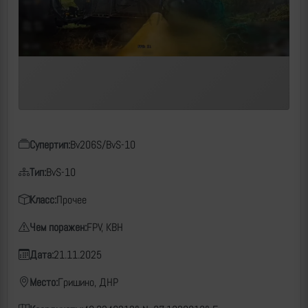
Супертип:
Bv206S/BvS-10
Тип:
BvS-10
Класс:
Прочее
Чем поражен:
FPV, КВН
Дата:
21.11.2025
Место:
Гришино, ДНР