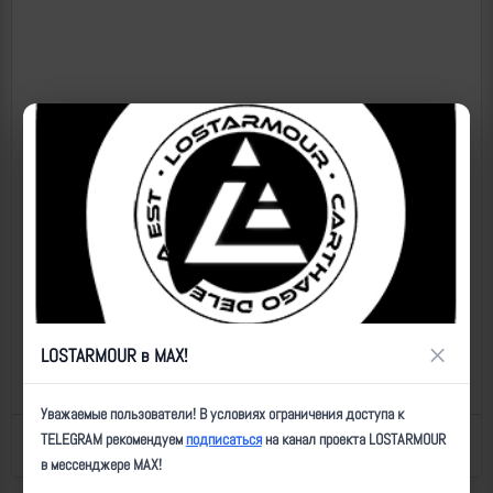
×
LOSTARMOUR в MAX!
Уважаемые пользователи! В условиях ограничения доступа к
TELEGRAM рекомендуем
подписаться
на канал проекта LOSTARMOUR
Назад к списку
Последнее обновление: 17.12.2025 22:12
в мессенджере MAX!