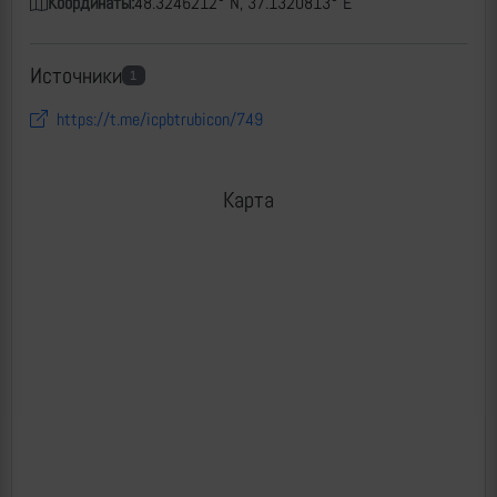
Координаты:
48.3246212° N, 37.1320813° E
Источники
1
https://t.me/icpbtrubicon/749
Карта