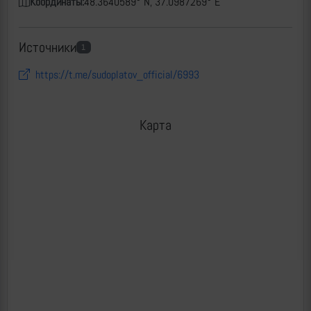
Координаты:
48.3640589° N, 37.0987269° E
Источники
1
https://t.me/sudoplatov_official/6993
Карта