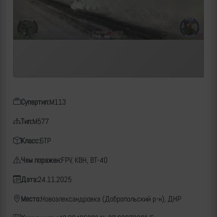
Супертип:
M113
Тип:
M577
Класс:
БТР
Чем поражен:
FPV, КВН, ВТ-40
Дата:
24.11.2025
Место:
Новоалександровка (Добропольский р-н), ДНР