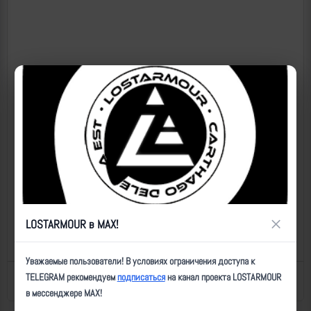
×
LOSTARMOUR в MAX!
Уважаемые пользователи! В условиях ограничения доступа к
TELEGRAM рекомендуем
подписаться
на канал проекта LOSTARMOUR
Назад к списку
Последнее обновление: 18.03.2026 18:21
в мессенджере MAX!