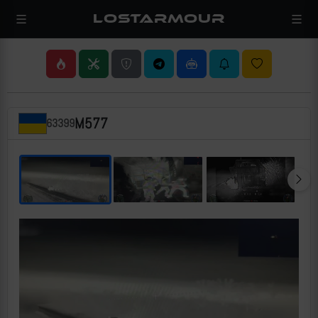
LOSTARMOUR
M577
63399