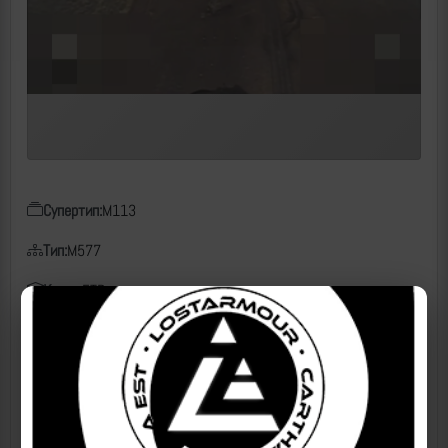
Супертип:
M113
Тип:
M577
Класс:
БТР
Чем поражен:
FPV, ВТ-40
Дата:
01.01.2025
Место:
Неизвестно