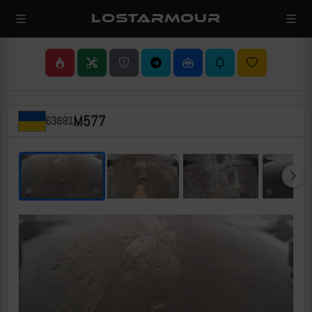
LOSTARMOUR
M577
63691