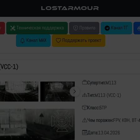
LOSTARMOUR
у
Техническая поддержка
Правила
Канал ТГ
Канал MAX
Поддержать проект
(VCC-1)
Супертип:
M113
Тип:
M113 (VCC-1)
Класс:
БТР
Чем поражен:
FPV, КВН, ВТ-
Дата:
13.04.2026