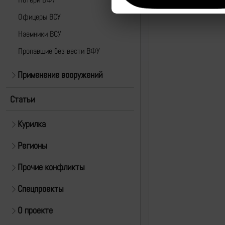
Офицеры ВСУ
Наемники ВСУ
Пропавшие без вести ВФУ
Применение вооружений
Статьи
Курилка
Регионы
Прочие конфликты
Спецпроекты
О проекте