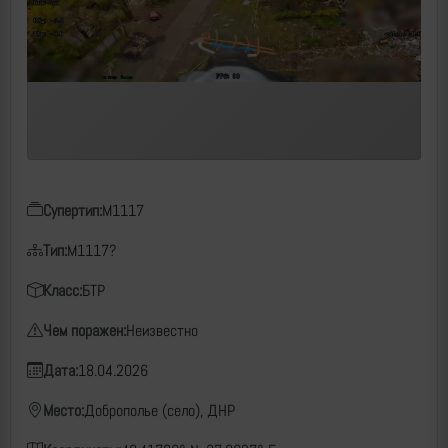
Супертип:
M1117
Тип:
M1117?
Класс:
БТР
Чем поражен:
Неизвестно
Дата:
18.04.2026
Место:
Доброполье (село), ДНР