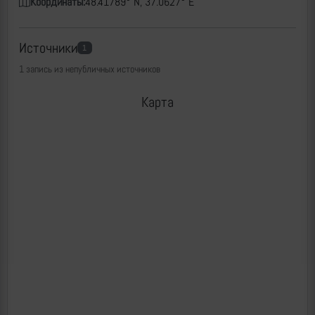
Координаты:
48.41789° N, 37.0627° E
Источники
1
1 запись из непубличных источников
Карта