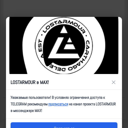
×
LOSTARMOUR в MAX!
Уважаемые пользователи! В условиях ограничения доступа к
TELEGRAM рекомендуем
подписаться
на канал проекта LOSTARMOUR
Назад к списку
Последнее обновление: 19.07.2026 01:16
в мессенджере MAX!