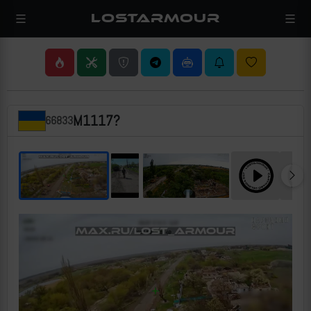
LOSTARMOUR
M1117?
66833