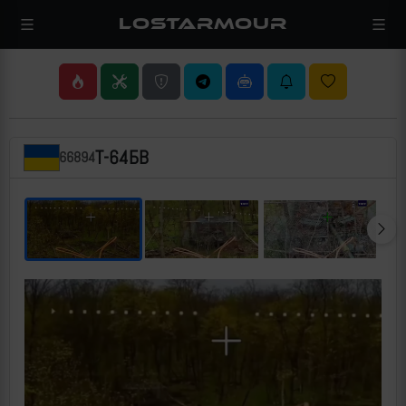
LOSTARMOUR
Т-64БВ
66894