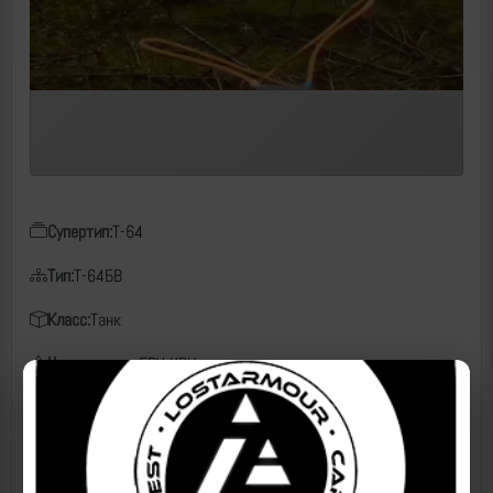
Супертип:
Т-64
Тип:
Т-64БВ
Класс:
Танк
Чем поражен:
FPV, КВН
Дата:
20.04.2026
Место:
Кияница, Сумская область