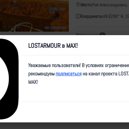
Место:
Рай-Александровка,
Координаты:
48.8296° N, 3
Источники
1
1 запись из непубличных источни
LOSTARMOUR в MAX!
Карта
Уважаемые пользователи! В условиях ограничени
рекомендуем
подписаться
на канал проекта LOS
MAX!