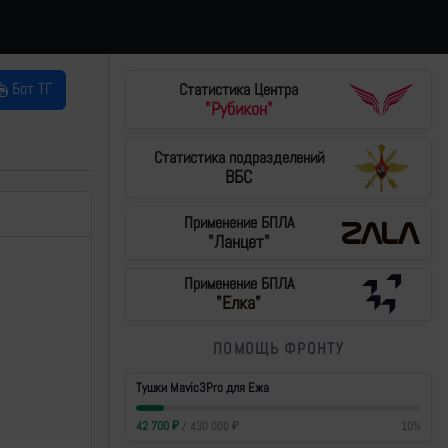
Бот ТГ
Статистика Центра
"Рубикон"
Статистика подразделений
ВБС
Применение БПЛА
"Ланцет"
Применение БПЛА
"Елка"
ПОМОЩЬ ФРОНТУ
Тушки Mavic3Pro для Ежа
42 700
₽
/
430 000
₽
10
%