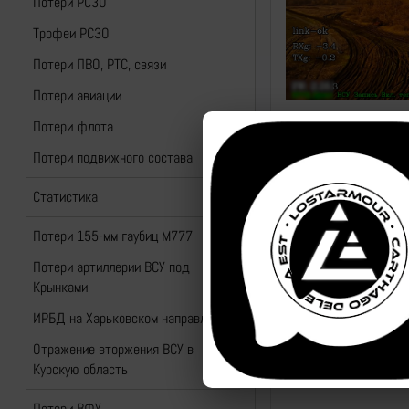
Потери РСЗО
Трофеи РСЗО
Потери ПВО, РТС, связи
Потери авиации
Потери флота
Потери подвижного состава
Статистика
Потери 155-мм гаубиц M777
Потери артиллерии ВСУ под
Крынками
ИРБД на Харьковском направлении
Отражение вторжения ВСУ в
Курскую область
Потери ВФУ