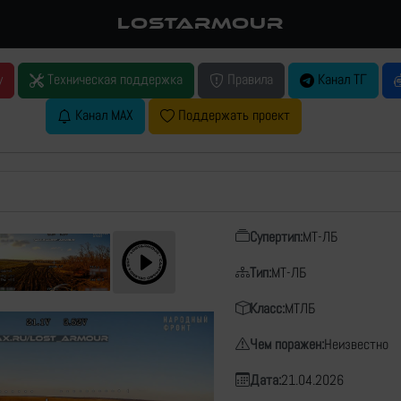
LOSTARMOUR
у
Техническая поддержка
Правила
Канал ТГ
Канал MAX
Поддержать проект
Супертип:
МТ-ЛБ
Тип:
МТ-ЛБ
Класс:
МТЛБ
Чем поражен:
Неизвестно
Дата:
21.04.2026