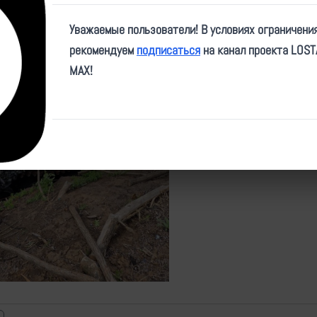
Место:
Добропольский р-н,
Уважаемые пользователи! В условиях ограничени
рекомендуем
подписаться
на канал проекта LOS
Источники
1
MAX!
https://t.me/museumofvs