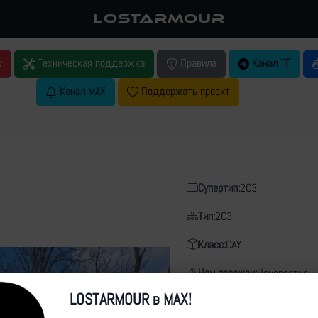
LOSTARMOUR
у
Техническая поддержка
Правила
Канал ТГ
Канал MAX
Поддержать проект
Супертип:
2С3
Тип:
2С3
Класс:
САУ
Чем поражен:
Неизвестно
LOSTARMOUR в MAX!
Дата:
04.05.2026