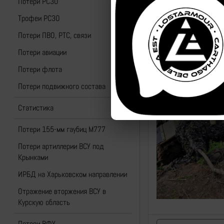
Потери РСЗО
Трофеи РСЗО
Потери ПВО, РТС, связи
Потери авиации
Потери флота
Потери подвижного состава
Статистика
Потери 155-мм гаубиц M777
Потери артиллерии ВСУ под
Крынками
ИРБД на Харьковском направлении
Отражение вторжения ВСУ в
Курскую область
Потери ВФУ