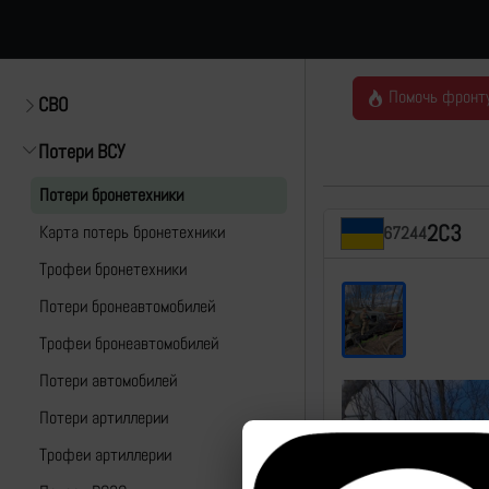
Помочь фронт
СВО
Потери ВСУ
Потери бронетехники
2С3
Карта потерь бронетехники
67244
Трофеи бронетехники
Потери бронеавтомобилей
Трофеи бронеавтомобилей
Потери автомобилей
Потери артиллерии
Трофеи артиллерии