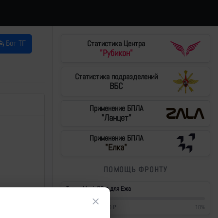
Бот ТГ
Статистика Центра
"Рубикон"
Статистика подразделений
ВБС
Применение БПЛА
"Ланцет"
Применение БПЛА
"Елка"
ПОМОЩЬ ФРОНТУ
Тушки Mavic3Pro для Ежа
×
42 700
₽
/
430 000
₽
10
%