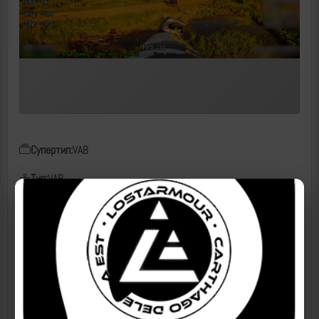
Супертип:
VAB
Тип:
VAB
Класс:
БТР
Чем поражен:
Неизвестно
Дата:
30.05.2026
Место:
Константиновка (город), ДНР