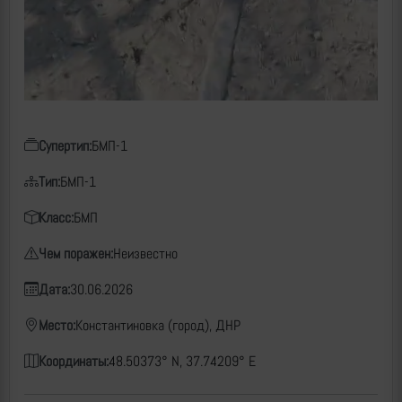
Супертип:
БМП-1
Тип:
БМП-1
Класс:
БМП
Чем поражен:
Неизвестно
Дата:
30.06.2026
Место:
Константиновка (город), ДНР
Координаты:
48.50373° N, 37.74209° E