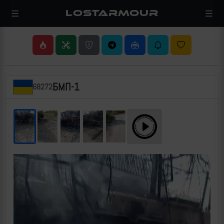
LOSTARMOUR
БМП-1
68272