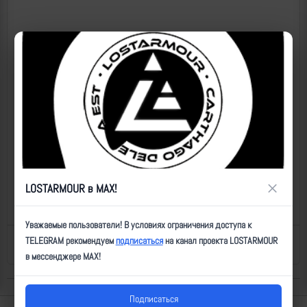
×
LOSTARMOUR в MAX!
Уважаемые пользователи! В условиях ограничения доступа к
TELEGRAM рекомендуем
подписаться
на канал проекта LOSTARMOUR
Назад к списку
Последнее обновление: 09.07.2026 17:44
в мессенджере MAX!
Подписаться