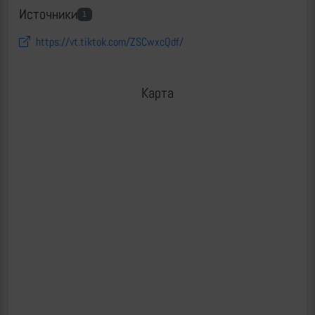
Источники
1
https://vt.tiktok.com/ZSCwxcQdf/
Карта