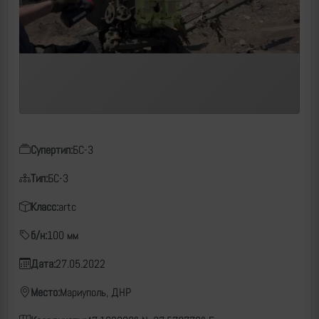
Супертип:
БС-3
Тип:
БС-3
Класс:
artc
б/н:
100 мм
Дата:
27.05.2022
Место:
Мариуполь, ДНР