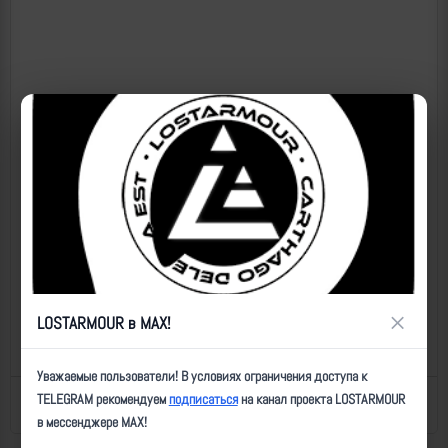
×
LOSTARMOUR в MAX!
Уважаемые пользователи! В условиях ограничения доступа к
TELEGRAM рекомендуем
подписаться
на канал проекта LOSTARMOUR
Назад к списку
Последнее обновление: 08.05.2025 18:11
в мессенджере MAX!