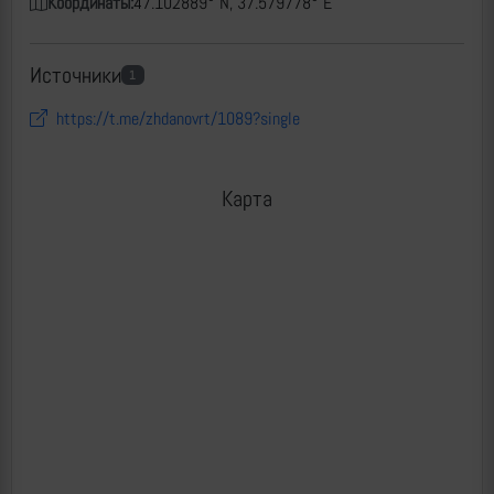
Координаты:
47.102889° N, 37.579778° E
Источники
1
https://t.me/zhdanovrt/1089?single
Карта