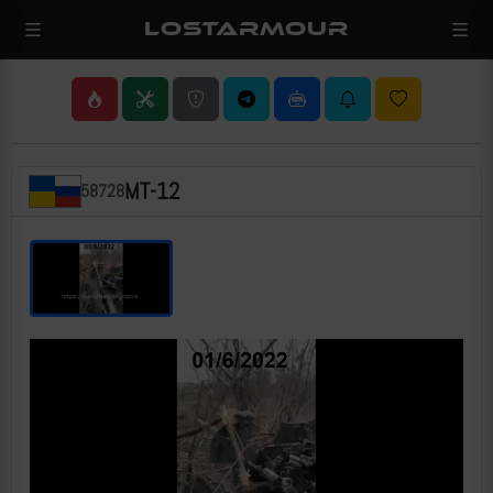
LOSTARMOUR
МТ-12
58728