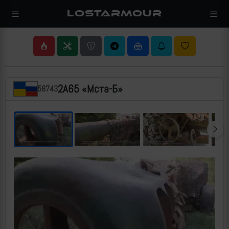
LOSTARMOUR
2А65 «Мста-Б»
58743