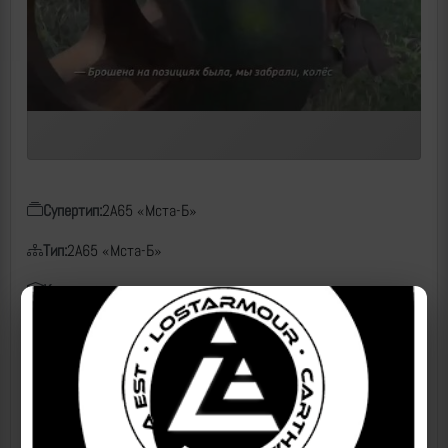
Супертип:
2А65 «Мста-Б»
Тип:
2А65 «Мста-Б»
Класс:
artc
б/н:
152 мм
Дата:
10.09.2023
Место:
Артёмовск (Бахмут), ДНР