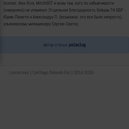
brunner, Alex Kiva, Mitch007 и всем тем, кого по забывчивости
(наверняка) не упомянул. Отдельная благодарность бойцам 74 ББР -
Юрию Панюте и Александру П. (возможно, это все было непросто),
ульяновскому милиционеру Сергею Сватку.
Автор статьи:
pa1eo1og
Lostarmour | Carthago Delenda Est | 2014-2026