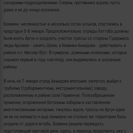
соседними подразделениями. Словом, противника ждали, пусть
даже и не до конца осознанно.
Боевики, численностью в несколько сотен штыков, спустились в
предгорья 5-6 января. Предположительно, отряды Хаттаба должны
были взять Аргун и оседлать участок трассы со стороны Гудермеса,
люди Арсаева - занять Шали, а боевики Ахмадова - действовать в
районе н.п. Мескер-Юрт. В сумерках, длинными колоннами, которые
скрывал первый в году снегопад, они выдвинулись в указанные
районы.
В ночь на 7 января отряд Ахмадова впотьмах заплутал, выйдя к
трубному (труборемонтному, инструментальному) заводу,
расположенному в районе села Герменчук. Полузаброшенная
промзона, огороженная бетонным забором и заставленная
многочисленными ангарами, тянулась вдоль трассы на Аргун едва
ли не на километр и еще примерно на столько же территория базы
уходила от дороги вглубь. Боевики решили переждать
подступающий световой день здесь, а переход продолжить уже с