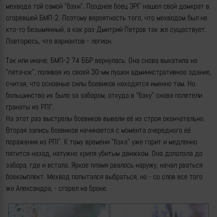
мехвода той самой "бэхи". Позднее боец ЭРГ нашел свой домкрат в
сгоревшей БМП-2. Поэтому вероятность того, что мехводом был не
кто-то безымянный, а как раз Дмитрий Петров так же существует.
Повторюсь, что вариантов - легион.
Так или иначе, БМП-2 74 ББР вернулась. Она снова выкатила на
"пятачок", поливая из своей 30-мм пушки административное здание,
считая, что основные силы боевиков находятся именно там. Но
большинство их было за забором, откуда в "бэху" снова полетели
гранаты из РПГ.
На этот раз выстрелы боевиков вывели её из строя окончательно.
Вторая запись боевиков начинается с момента очередного её
поражения из РПГ. К тому времени "бэха" уже горит и медленно
пятится назад, натужно хрипя убитым движком. Она доползла до
забора, где и встала. Яркое пламя рвалось наружу, начал рваться
боекомплект. Мехвод попытался выбраться, но - со слов все того
же Александра, - сгорел на броне.