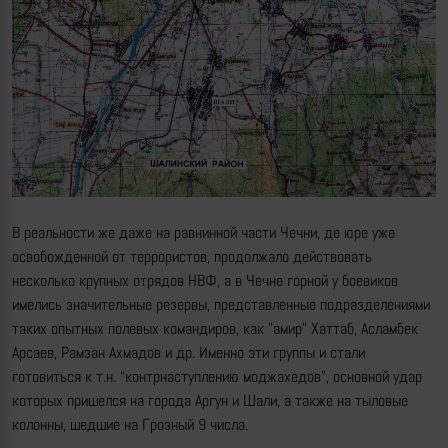
В реальности же даже на равнинной части Чечни, де юре уже
освобожденной от террористов, продолжало действовать
несколько крупных отрядов НВФ, а в Чечне горной у боевиков
имелись значительные резервы, представленные подразделениями
таких опытных полевых командиров, как "амир" Хаттаб, Асламбек
Арсаев, Рамзан Ахмадов и др. Именно эти группы и стали
готовиться к т.н. “контрнаступлению моджахедов”, основной удар
которых пришелся на города Аргун и Шали, а также на тыловые
колонны, шедшие на Грозный 9 числа.