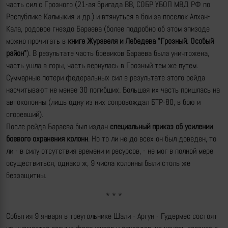
часть сил с Грозного (21-ая бригада ВВ, СОБР УБОП МВД РФ по
Республике Калмыкия и др.) и втянуться в бои за поселок Алхан-
Кала, родовое гнездо Бараева (более подробно об этом эпизоде
можно прочитать в
книге Журавеля и Лебедева "Грозный. Особый
район"
). В результате часть боевиков Бараева была уничтожена,
часть ушла в горы, часть вернулась в Грозный тем же путем.
Суммарные потери федеральных сил в результате этого рейда
насчитывают не менее 30 погибших. Большая их часть пришлась на
автоколонны (лишь одну из них сопровождал БТР-80, в бою и
сгоревший).
После рейда Бараева был издан
специальный приказ об усилении
боевого охранения колонн
. Но то ли не до всех он был доведен, то
ли - в силу отсутствия времени и ресурсов, - не мог в полной мере
осуществиться, однако ж, 9 числа колонны были столь же
беззащитны.
* * *
События 9 января в треугольнике Шали - Аргун - Гудермес состоят