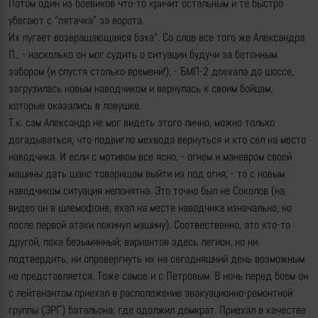
Потом один из боевиков что-то кричит остальным и те быстро
убегают с "пятачка" за ворота.
Их пугает возвращающаяся бэха". Со слов все того же Александра
П., - насколько он мог судить о ситуации будучи за бетонным
забором (и спустя столько времени!), - БМП-2 доехала до шоссе,
загрузилась новым наводчиком и вернулась к своим бойцам,
которые оказались в ловушке.
Т.к. сам Александр не мог видеть этого лично, можно только
догадываться, что подвигло мехвода вернуться и кто сел на место
наводчика. И если с мотивом все ясно, - огнем и маневром своей
машины дать шанс товарищам выйти из под огня, - то с новым
наводчиком ситуация непонятна. Это точно был не Соколов (на
видео он в шлемофоне, ехал на месте наводчика изначально, но
после первой атаки покинул машину). Соотвественно, это кто-то
другой, пока безымянный; вариантов здесь легион, но ни
подтвердить, ни опровергнуть их на сегодняшний день возможным
не представляется. Тоже самое и с Петровым. В ночь перед боем он
с лейтенантом приехал в расположение эвакуационно-ремонтной
группы (ЭРГ) батальона, где одолжил домкрат. Приехал в качестве