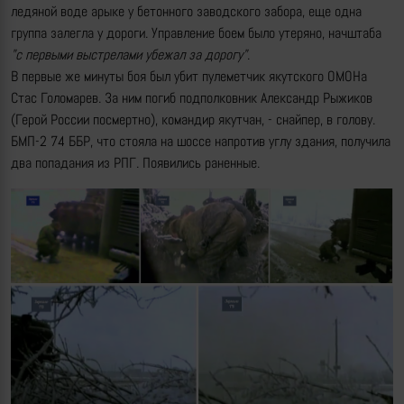
ледяной воде арыке у бетонного заводского забора, еще одна
группа залегла у дороги. Управление боем было утеряно, начштаба
"с первыми выстрелами убежал за дорогу"
.
В первые же минуты боя был убит пулеметчик якутского ОМОНа
Стас Голомарев. За ним погиб подполковник Александр Рыжиков
(Герой России посмертно), командир якутчан, - снайпер, в голову.
БМП-2 74 ББР, что стояла на шоссе напротив углу здания, получила
два попадания из РПГ. Появились раненные.