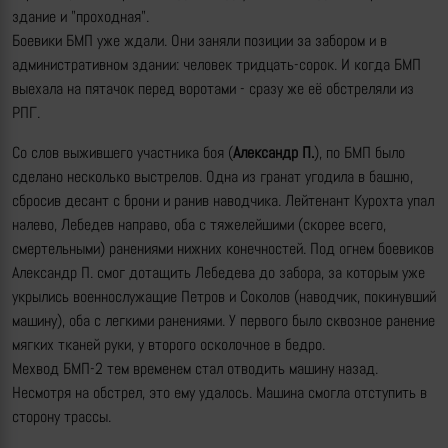
здание и "проходная".
Боевики БМП уже ждали. Они заняли позиции за забором и в
административном здании: человек тридцать-сорок. И когда БМП
выехала на пятачок перед воротами - сразу же её обстреляли из
РПГ.
Со слов выжившего участника боя (
Александр П.
), по БМП было
сделано несколько выстрелов. Одна из гранат угодила в башню,
сбросив десант с брони и ранив наводчика. Лейтенант Курохта упал
налево, Лебедев направо, оба с тяжелейшими (скорее всего,
смертельными) ранениями нижних конечностей. Под огнем боевиков
Александр П. смог дотащить Лебедева до забора, за которым уже
укрылись военнослужащие Петров и Соколов (наводчик, покинувший
машину), оба с легкими ранениями. У первого было сквозное ранение
мягких тканей руки, у второго осколочное в бедро.
Мехвод БМП-2 тем временем стал отводить машину назад.
Несмотря на обстрел, это ему удалось. Машина смогла отступить в
сторону трассы.