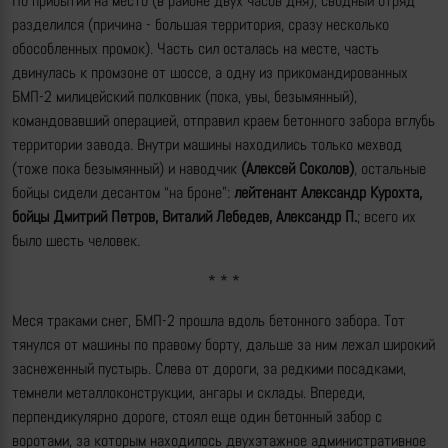
По прибытии на место (в районе двух часов дня), сводный отряд
разделился (причина - большая территория, сразу несколько
обособленных промок). Часть сил осталась на месте, часть
двинулась к промзоне от шоссе, а одну из прикомандированных
БМП-2 милицейский полковник (пока, увы, безымянный),
командовавший операцией, отправил краем бетонного забора вглубь
территории завода. Внутри машины находились только мехвод
(тоже пока безымянный) и наводчик
(Алексей Соколов)
, остальные
бойцы сидели десантом “на броне”:
лейтенант Александр Курохта,
бойцы Дмитрий Петров, Виталий Лебедев, Александр П.
; всего их
было шесть человек.
* * *
Меся траками снег, БМП-2 прошла вдоль бетонного забора. Тот
тянулся от машины по правому борту, дальше за ним лежал широкий
заснеженный пустырь. Слева от дороги, за редкими посадками,
темнели металлоконструкции, ангары и склады. Впереди,
перпендикулярно дороге, стоял еще один бетонный забор с
воротами, за которым находилось двухэтажное административное