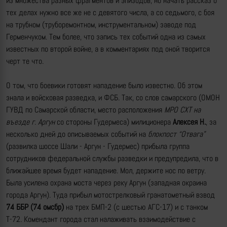
из множества разных фрагментов и эпизодов, но начать рассказ о
тех делах нужно все же не с девятого числа, а со седьмого, с боя
на трубном (труборемонтном, инструментальном) заводе под
Герменчуком. Тем более, что запись тех событий одна из самых
известных по второй войне, а в комментариях под оной творится
черт те что.
О том, что боевики готовят нападение было известно. Об этом
знала и войсковая разведка, и ФСБ. Так, со слов самарского (ОМОН
ГУВД по Самарской области, место расположения
МРО СХТ на
въезде г. Аргун
со стороны Гудермеса) милиционера
Алексея Н.
, за
несколько дней до описываемых событий на
блокпост “Отвага”
(развилка шоссе Шали - Аргун - Гудермес) прибыла группа
сотрудников федеральной службы разведки и предупредила, что в
ближайшее время будет нападение. Мол, держите нос по ветру.
Была усилена охрана моста через реку Аргун (западная окраина
города Аргун). Туда прибыл мотострелковый гранатометный взвод
74 ББР (74 омсбр)
на трех БМП-2 (с шестью АГС-17) и с танком
Т-72. Комендант города стал налаживать взаимодействие с