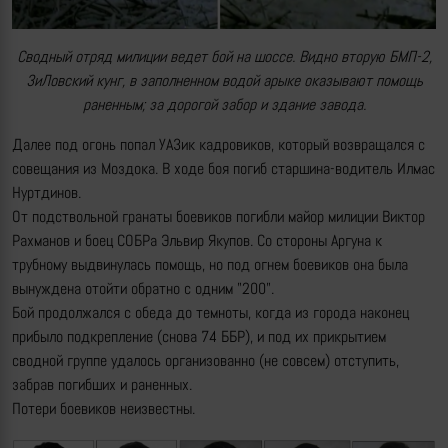
Сводный отряд милиции ведет бой на шоссе. Видно вторую БМП-2,
ЗиЛовский кунг, в заполненном водой арыке оказывают помощь
раненным; за дорогой забор и здание завода.
Далее под огонь попал УАЗик кадровиков, который возвращался с
совещания из Моздока. В ходе боя погиб старшина-водитель Илмас
Нуртдинов.
От подствольной гранаты боевиков погибли майор милиции Виктор
Рахманов и боец СОБРа Эльвир Якупов. Со стороны Аргуна к
трубному выдвинулась помощь, но под огнем боевиков она была
вынуждена отойти обратно с одним "200".
Бой продолжался с обеда до темноты, когда из города наконец
прибыло подкрепление (снова 74 ББР), и под их прикрытием
сводной группе удалось организованно (не совсем) отступить,
забрав погибших и раненных.
Потери боевиков неизвестны.