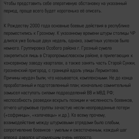
Чтобы представить себе оперативную обстановку на указанный
период, проще всего будет коротенько её описать.
К Рождеству 2000 года основные боевые действия в республике
переместились к Грозному. К указанному времени штурм столицы ЧР
длился уже больше двух недель, однако, заметных успехов было
немного. Группировка Особого района г. Грозный сумела
закрепиться лишь в Старопромысловском районе, в прилегающих к
консервному заводу кварталах, а также занять часть Старой Сунжи,
грозненский пригород, с границей вдоль улицы Лермонтова.
Причины неудач были, что называется, комплексными. Не до конца
проработанный и подготовленный план; изначально сомнительный
замысел наступать силами подразделений ВВ и МВД РФ;
неспособность разведки вскрыть позиции и численность боевиков,
отчего штурмовые группы зачастую несли неоправданные потери
(«софринцы», «калачевцы» и др.). Ко всему прочему,
взаимодействие между штурмовыми отрядами было слабым,
сопротивление боевиков - умелым и ожесточенным, каждый шаг
вперед давался штурмующим очень непросто.