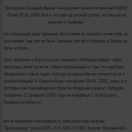
Прапорщик Барышев Вадим Геннадьевич (нижнетагильский ОМОН).
Погиб 07.01.2000, был в составе аргунской группы, что вышла на
выручку к трубному.
На следующий день промзону обстреляли из танков и зачистили, но
противника там уже не было. Боевики уже изготовились к броску на
Аргун и Шали.
Тела лейтенанта Курохты и мл. сержанта Лебедева найдут через
несколько дней после их гибели (информация о том, что они будут
обнаружены только через полгода не верна или же относится не к
данным бойцам). А. Курохта будет похоронен 26.01. 2000, дома, в п.
Октябрьский Новосибирской области. Младший сержант Лебедев
похоронен 12 февраля 2000 года на кладбище с. Благодатка
Пензенской области.
Автор выражает благодарность пользователям форума
"Братишка.ру"
: pomor1976, 013, АDSL137082, brunner, Евгений АЕН,