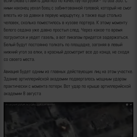
если снова ставить диагноз по качеству погрузки - то оба 300. С
ними наконец уехал боец с забинтованной головой, который не смог
влезть из-за давки в первую маршрутку, а также еще столько
человек, сколько поместилось в кузове портера. К этому моменту
белого седана уже давно простыл след. Через какое-то время
погрузится и уедет газель, а вот пикапам придется задержаться.
Белый будут постоянно толкать по площадке, загоняя в левый
нижний угол за елки, а красный досмотрит все до конца, не сходя
со своего места.
Авиация будет одним из главных действующих лиц на этом участке.
Здание артиллерийской академии подвергалось мощным ударам
практически с момента потери. Вот удар по крыше артиллерийской
академии 8 августа