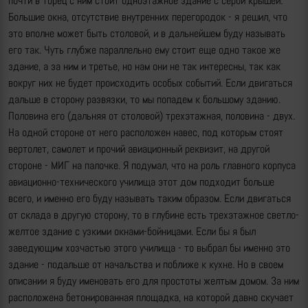
почти в торец с ним стоит одноэтажное здание с серой крышей.
Большие окна, отсутствие внутренних перегородок - я решил, что
это вполне может быть столовой, и в дальнейшем буду называть
его так. Чуть глубже параллельно ему стоит еще одно такое же
здание, а за ним и третье, но нам они не так интересны, так как
вокруг них не будет происходить особых событий. Если двигаться
дальше в сторону развязки, то мы попадем к большому зданию.
Половина его (дальняя от столовой) трехэтажная, половина - двух.
На одной стороне от него расположен навес, под которым стоят
вертолет, самолет и прочий авиационный реквизит, на другой
стороне - МИГ на палочке. Я подумал, что на роль главного корпуса
авиационно-технического училища этот дом подходит больше
всего, и именно его буду называть таким образом. Если двигаться
от склада в другую сторону, то в глубине есть трехэтажное светло-
желтое здание с узкими окнами-бойницами. Если бы я был
заведующим хозчастью этого училища - то выбрал бы именно это
здание - подальше от начальства и поближе к кухне. Но в своем
описании я буду именовать его для простоты желтым домом. За ним
расположена бетонированная площадка, на которой давно скучает