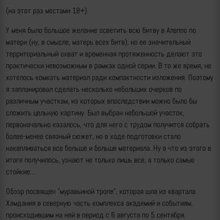
(на этот раз местами 18+)
У меня было большое желание осветить всю битву в Алеппо по
матери (ну, в смысле, матерь всех битв), но ее значительный
территориальный охват и временная протяженность делают это
практически невозможным в рамках одной серии. В то же время, не
хотелось комкать материал ради компактности изложения. Поэтому
я запланировал сделать несколько небольших очерков по
различным участкам, из которых впоследствии можно было бы
сложить цельную картину. Был выбран небольшой участок,
первоначально казалось, что для него с трудом получится собрать
более-менее связный сюжет, но в ходе подготовки стало
накапливаться все больше и больше материала. Ну а что из этого в
итоге получилось, узнают не только лишь все, а только самые
стойкие…
Обзор посвящен "муравьиной тропе", которая шла из квартала
Хамдания в северную часть комплекса академий и событиям,
происходившим на ней в период с 6 августа по 5 сентября.