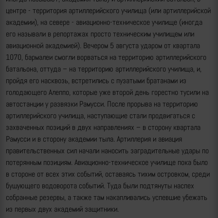
центре - территория артиллерийского училища (или артиллерийской
академии), на севере - авиационно-техническое училище (иногда
его называли в репортажах просто техническим училищем или
авиационной академией). Вечером 5 августа ударом от квартала
1070, бармалеи смогли ворваться на территорию артиллерийского
батальона, оттуда – на территорию артиллерийского училища, и,
пройдя его насквозь, встретились с пузатыми братанами из
голодающего Алеппо, которые уже второй день горестно тусили на
автостанции у развязки Рамусси. После прорыва на территорию
артиллерийского училища, наступающие стали продвигаться с
захваченных позиций в двух направлениях – в сторону квартала
Рамусси и в сторону академии тыла. Артиллерия и авиация
правительственных сил начали наносить заградительные удары по
потерянным позициям. Авиационно-техническое училище пока было
в стороне от всех этих событий, оставаясь тихим островком, среди
бушующего водоворота событий. Туда были подтянуты наспех
собранные резервы, а также там накапливались успевшие убежать
из первых двух академий защитники.