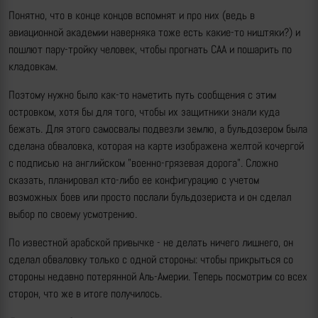
Понятно, что в конце концов вспомнят и про них (ведь в
авиационной академии наверняка тоже есть какие-то ништяки?) и
пошлют пару-тройку человек, чтобы прогнать САА и пошарить по
кладовкам.
Поэтому нужно было как-то наметить путь сообщения с этим
островком, хотя бы для того, чтобы их защитники знали куда
бежать. Для этого самосвалы подвезли землю, а бульдозером была
сделана обваловка, которая на карте изображена желтой кочергой
с подписью на английском "военно-грязевая дорога". Сложно
сказать, планировал кто-либо ее конфигурацию с учетом
возможных боев или просто послали бульдозериста и он сделал
выбор по своему усмотрению.
По известной арабской привычке - не делать ничего лишнего, он
сделал обваловку только с одной стороны: чтобы прикрыться со
стороны недавно потерянной Аль-Америи. Теперь посмотрим со всех
сторон, что же в итоге получилось.