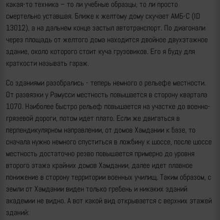
какая-то техника – то ли учебные образцы, то ли просто
смертельно уставшая. Ближе к желтому дому скучает АМБ-С (ID
13012), а на дальнем конце застыл автотранспорт. По диагонали
через площадь от желтого дома находится двойное двухэтажное
здание, около которого стоит куча грузовиков. Его я буду для
краткости называть гараж.
Со зданиями разобрались - теперь немного о рельефе местности.
От развязки у Рамусси местность повышается в сторону квартала
1070. Наиболее быстро рельеф повышается на участке до военно-
грязевой дороги, потом идет плато. Если же двигаться в
перпендикулярном направлении, от домов Хамдании к базе, то
сначала нужно немного спуститься в ложбину к шоссе, после шоссе
местность достаточно резво повышается примерно до уровня
второго этажа крайних домов Хамдании, далее идет плавное
понижение в сторону территории военных училищ. Таким образом, с
земли от Хамдании виден только гребень и никаких зданий
академии не видно. А вот какой вид открывается с верхних этажей
зданий: