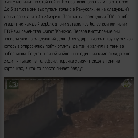
выступлениями на этой войне. Не обошлось без них и на этот раз.
До 5 августа они выступали только в Рамуссях, но на следующий
день переехали в Аль-Америю. Поскольку громоздкий ТОУ на себе
утащит не каждый верблюд, они затарились более компактными
ПТУРами семейства Фагот/Конкурс. Первое выступление они
провели уже на следующий день. Для удара выбрали группу сачков,
которые отпросились пойти отлить, да так и залипли в тени за
заборчиком. Солдат в синей майке, проходивший мимо склада уже
сидит и тыкает в телефоне, парочка хомячит сидя в тени на
корточках, а кто-то просто пинает балду: